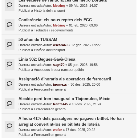
Les escales de l'antic accés del metro Bordeta
Darrera entrada Autor:
Metring
«
09 feb. 2026, 14:07
Publicat a
Història del transport
Conferència: els nous reptes dels FGC
Darrera entrada Autor:
Metring
«
01 feb. 2026, 09:06
Publicat a
Trobades i esdeveniments
50 años de TUSSAM
Darrera entrada Autor:
oscar440
«
12 gen. 2026, 09:27
Publicat a
Història del transport
Línia 902: Begues-Gavà-Olesa
Darrera entrada Autor:
sag470
«
05 gen. 2026, 19:56
Publicat a
Autobusos i resta transport públic
Assignació d'horaris als operadors de ferrocarril
Darrera entrada Autor:
jgomezs
«
30 des. 2025, 20:00
Publicat a
Ferrocarril en general
Alcalde perd tren inaugural a Tlajomulco, Mèxic
Darrera entrada Autor:
Renfe445
«
18 des. 2025, 21:24
Publicat a
Ferrocarril en general
A Índia 41% dels passatgers no pagaven bitllet. Ho han
arreglat convertint-los en bitllets de loteria
Darrera entrada Autor:
wefer
«
17 des. 2025, 20:22
Publicat a
Ferrocarril en general