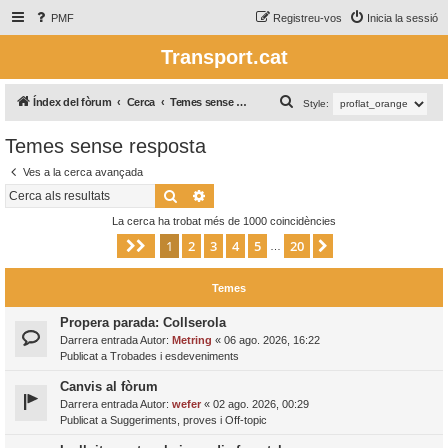
PMF
Registreu-vos
Inicia la sessió
Transport.cat
C
Índex del fòrum
Cerca
Temes sense resposta
Style:
e
Temes sense resposta
r
Ves a la cerca avançada
c
Cerca
Cerca avançada
a
La cerca ha trobat més de 1000 coincidències
1
2
3
4
5
20
Pàgina
1
de
20
Següent
…
Temes
Propera parada: Collserola
Darrera entrada Autor:
Metring
«
06 ago. 2026, 16:22
Publicat a
Trobades i esdeveniments
Canvis al fòrum
Darrera entrada Autor:
wefer
«
02 ago. 2026, 00:29
Publicat a
Suggeriments, proves i Off-topic