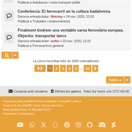
Publicat a
Autobusos i resta transport públic
Conferència: El ferrocarril en la cultura badalonina
Darrera entrada Autor:
Metring
«
24 nov. 2025, 22:03
Publicat a
Trobades i esdeveniments
Finalment tindrem una veritable xarxa ferroviària europea.
Objectiu: transportar tancs
Darrera entrada Autor:
wefer
«
23 nov. 2025, 13:22
Publicat a
Ferrocarril en general
La cerca ha trobat més de 1000 coincidències
1
2
3
4
5
20
Pàgina
1
de
20
Següent
…
Salta a
Contacta amb nosaltres
Elimina les galetes
Totes les hores són
UTC+02:00
Funciona amb
phpBB
® Forum Software © phpBB Limited
Traducció del phpBB: Isaac Garcia Abrodos
Style
proflat
Autor: ©
Mazeltof
2017
Privadesa
|
Condicions