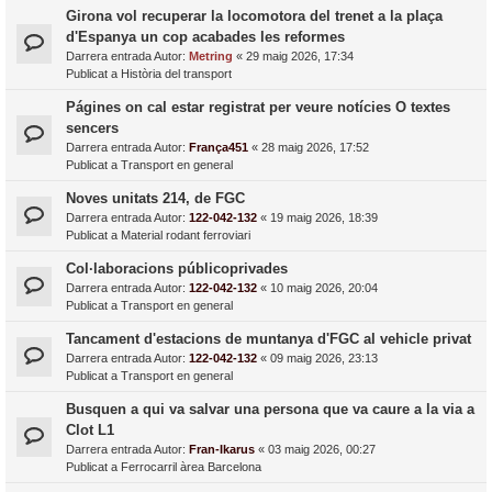
Girona vol recuperar la locomotora del trenet a la plaça
d'Espanya un cop acabades les reformes
Darrera entrada Autor:
Metring
«
29 maig 2026, 17:34
Publicat a
Història del transport
Págines on cal estar registrat per veure notícies O textes
sencers
Darrera entrada Autor:
França451
«
28 maig 2026, 17:52
Publicat a
Transport en general
Noves unitats 214, de FGC
Darrera entrada Autor:
122-042-132
«
19 maig 2026, 18:39
Publicat a
Material rodant ferroviari
Col·laboracions públicoprivades
Darrera entrada Autor:
122-042-132
«
10 maig 2026, 20:04
Publicat a
Transport en general
Tancament d'estacions de muntanya d'FGC al vehicle privat
Darrera entrada Autor:
122-042-132
«
09 maig 2026, 23:13
Publicat a
Transport en general
Busquen a qui va salvar una persona que va caure a la via a
Clot L1
Darrera entrada Autor:
Fran-Ikarus
«
03 maig 2026, 00:27
Publicat a
Ferrocarril àrea Barcelona