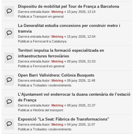
Dispositiu de mobilitat pel Tour de França a Barcelona
Darrera entrada Autor:
Metring
«
15 juny 2026, 13:14
Publicat a
Transport en general
La Generalitat estudia concesions per construir metro i
tramvia
Darrera entrada Autor:
Metring
«
15 juny 2026, 12:04
Publicat a
Ferrocarril a Catalunya
Territori impulsa la formació especialitzada en
infraestructures ferroviàries
Darrera entrada Autor:
Metring
«
09 juny 2026, 21:53
Publicat a
Ferrocarril en general
Open Barri Vallvidrera: Colònia Busquets
Darrera entrada Autor:
Metring
«
09 juny 2026, 11:48
Publicat a
Trobades i esdeveniments
L’Ajuntament vol enderrocar la duana centenària de l’estació
de França
Darrera entrada Autor:
Metring
«
08 juny 2026, 21:37
Publicat a
Història del transport
Exposició "La Seat: Fàbrica de Transformacions"
Darrera entrada Autor:
Metring
«
04 juny 2026, 11:07
Publicat a
Trobades i esdeveniments