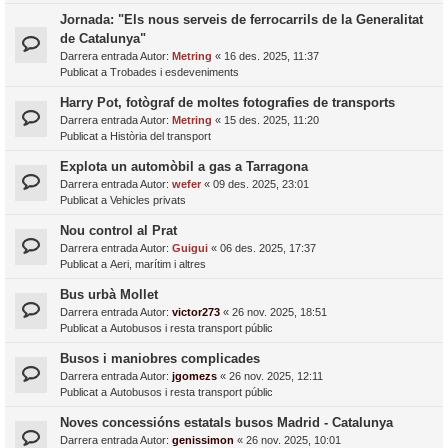
Jornada: "Els nous serveis de ferrocarrils de la Generalitat
de Catalunya"
Darrera entrada Autor:
Metring
«
16 des. 2025, 11:37
Publicat a
Trobades i esdeveniments
Harry Pot, fotògraf de moltes fotografies de transports
Darrera entrada Autor:
Metring
«
15 des. 2025, 11:20
Publicat a
Història del transport
Explota un automòbil a gas a Tarragona
Darrera entrada Autor:
wefer
«
09 des. 2025, 23:01
Publicat a
Vehicles privats
Nou control al Prat
Darrera entrada Autor:
Guigui
«
06 des. 2025, 17:37
Publicat a
Aeri, marítim i altres
Bus urbà Mollet
Darrera entrada Autor:
victor273
«
26 nov. 2025, 18:51
Publicat a
Autobusos i resta transport públic
Busos i maniobres complicades
Darrera entrada Autor:
jgomezs
«
26 nov. 2025, 12:11
Publicat a
Autobusos i resta transport públic
Noves concessións estatals busos Madrid - Catalunya
Darrera entrada Autor:
genissimon
«
26 nov. 2025, 10:01