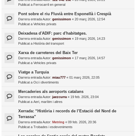
Publicat a
Ferrocarril en general
Pont sobre el riu Fluvià entre Esponellà i Crespià
Darrera entrada Autor:
genissimon
«
20 març 2026, 12:54
Publicat a
Vehicles privats
Deixadesa d'ADIF: parc d'habitatges.
Darrera entrada Autor:
genissimon
«
19 març 2026, 14:23
Publicat a
Història del transport
Xarxa de carreteres del Baix Ter
Darrera entrada Autor:
genissimon
«
17 març 2026, 14:57
Publicat a
Vehicles privats
Viatge a Turquia
Darrera entrada Autor:
miau777
«
01 març 2026, 22:05
Publicat a
Oci i divertiments
Mercaderies als aeroports catalans
Darrera entrada Autor:
jaezcurra
«
19 feb. 2026, 23:04
Publicat a
Aeri, marítim i altres
Xerrada: “Història i records de l’Estació del Nord de
Terrassa”
Darrera entrada Autor:
Metring
«
09 feb. 2026, 20:36
Publicat a
Trobades i esdeveniments