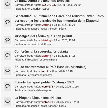
La lluita contra els incendis forestals
Darrera entrada Autor:
122-042-132
«
29 jul. 2026, 09:30
Publicat a
Aeri, marítim i altres
Generalitat i Ajuntament de Barcelona redistribueixen línies
per esponjar les parades de bus interurbà de la Diagonal
Darrera entrada Autor:
Metring
«
23 jul. 2026, 11:24
Publicat a
Autobusos i resta transport públic
Missatges del Fòrum que s'han perdut
Darrera entrada Autor:
Metring
«
23 jul. 2026, 11:04
Publicat a
Comunicats del Fòrum
Conferència: la seguretat ferroviària
Darrera entrada Autor:
Metring
«
18 jul. 2026, 17:13
Publicat a
Trobades i esdeveniments
Enllaç transfronterer al País Basc (Irun/Hendaia)
Darrera entrada Autor:
m.h.t.
«
11 jul. 2026, 17:10
Publicat a
Ferrocarril en general
Plànols transport públic Catalunya 1982
Darrera entrada Autor:
victor273
«
20 juny 2026, 14:50
Publicat a
Història del transport
La Hispano Llacunense (Hillsa)
Darrera entrada Autor:
victor273
«
20 juny 2026, 14:38
Publicat a
Autobusos i resta transport públic