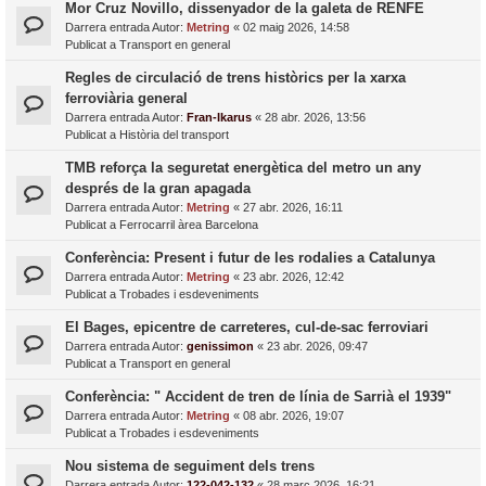
Mor Cruz Novillo, dissenyador de la galeta de RENFE
Darrera entrada Autor:
Metring
«
02 maig 2026, 14:58
Publicat a
Transport en general
Regles de circulació de trens històrics per la xarxa
ferroviària general
Darrera entrada Autor:
Fran-Ikarus
«
28 abr. 2026, 13:56
Publicat a
Història del transport
TMB reforça la seguretat energètica del metro un any
després de la gran apagada
Darrera entrada Autor:
Metring
«
27 abr. 2026, 16:11
Publicat a
Ferrocarril àrea Barcelona
Conferència: Present i futur de les rodalies a Catalunya
Darrera entrada Autor:
Metring
«
23 abr. 2026, 12:42
Publicat a
Trobades i esdeveniments
El Bages, epicentre de carreteres, cul-de-sac ferroviari
Darrera entrada Autor:
genissimon
«
23 abr. 2026, 09:47
Publicat a
Transport en general
Conferència: " Accident de tren de línia de Sarrià el 1939"
Darrera entrada Autor:
Metring
«
08 abr. 2026, 19:07
Publicat a
Trobades i esdeveniments
Nou sistema de seguiment dels trens
Darrera entrada Autor:
122-042-132
«
28 març 2026, 16:21