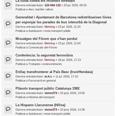
La lluita contra els incendis forestals
Darrera entrada Autor:
122-042-132
«
29 jul. 2026, 09:30
Publicat a
Aeri, marítim i altres
Generalitat i Ajuntament de Barcelona redistribueixen línies
per esponjar les parades de bus interurbà de la Diagonal
Darrera entrada Autor:
Metring
«
23 jul. 2026, 11:24
Publicat a
Autobusos i resta transport públic
Missatges del Fòrum que s'han perdut
Darrera entrada Autor:
Metring
«
23 jul. 2026, 11:04
Publicat a
Comunicats del Fòrum
Conferència: la seguretat ferroviària
Darrera entrada Autor:
Metring
«
18 jul. 2026, 17:13
Publicat a
Trobades i esdeveniments
Enllaç transfronterer al País Basc (Irun/Hendaia)
Darrera entrada Autor:
m.h.t.
«
11 jul. 2026, 17:10
Publicat a
Ferrocarril en general
Plànols transport públic Catalunya 1982
Darrera entrada Autor:
victor273
«
20 juny 2026, 14:50
Publicat a
Història del transport
La Hispano Llacunense (Hillsa)
Darrera entrada Autor:
victor273
«
20 juny 2026, 14:38
Publicat a
Autobusos i resta transport públic