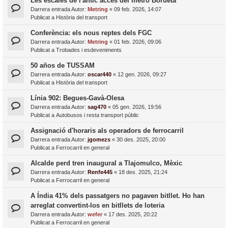
Les escales de l'antic accés del metro Bordeta
Darrera entrada Autor:
Metring
«
09 feb. 2026, 14:07
Publicat a
Història del transport
Conferència: els nous reptes dels FGC
Darrera entrada Autor:
Metring
«
01 feb. 2026, 09:06
Publicat a
Trobades i esdeveniments
50 años de TUSSAM
Darrera entrada Autor:
oscar440
«
12 gen. 2026, 09:27
Publicat a
Història del transport
Línia 902: Begues-Gavà-Olesa
Darrera entrada Autor:
sag470
«
05 gen. 2026, 19:56
Publicat a
Autobusos i resta transport públic
Assignació d'horaris als operadors de ferrocarril
Darrera entrada Autor:
jgomezs
«
30 des. 2025, 20:00
Publicat a
Ferrocarril en general
Alcalde perd tren inaugural a Tlajomulco, Mèxic
Darrera entrada Autor:
Renfe445
«
18 des. 2025, 21:24
Publicat a
Ferrocarril en general
A Índia 41% dels passatgers no pagaven bitllet. Ho han
arreglat convertint-los en bitllets de loteria
Darrera entrada Autor:
wefer
«
17 des. 2025, 20:22
Publicat a
Ferrocarril en general