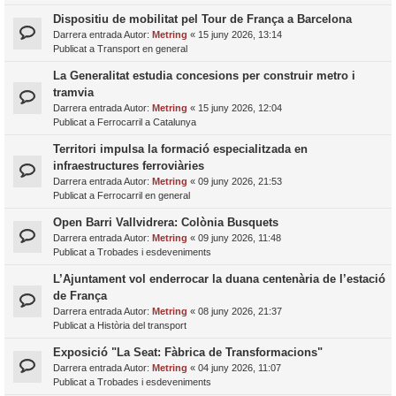
Dispositiu de mobilitat pel Tour de França a Barcelona
Darrera entrada Autor:
Metring
«
15 juny 2026, 13:14
Publicat a
Transport en general
La Generalitat estudia concesions per construir metro i
tramvia
Darrera entrada Autor:
Metring
«
15 juny 2026, 12:04
Publicat a
Ferrocarril a Catalunya
Territori impulsa la formació especialitzada en
infraestructures ferroviàries
Darrera entrada Autor:
Metring
«
09 juny 2026, 21:53
Publicat a
Ferrocarril en general
Open Barri Vallvidrera: Colònia Busquets
Darrera entrada Autor:
Metring
«
09 juny 2026, 11:48
Publicat a
Trobades i esdeveniments
L’Ajuntament vol enderrocar la duana centenària de l’estació
de França
Darrera entrada Autor:
Metring
«
08 juny 2026, 21:37
Publicat a
Història del transport
Exposició "La Seat: Fàbrica de Transformacions"
Darrera entrada Autor:
Metring
«
04 juny 2026, 11:07
Publicat a
Trobades i esdeveniments