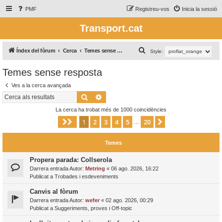
PMF
Registreu-vos
Inicia la sessió
Transport.cat
C
Índex del fòrum
Cerca
Temes sense resposta
Style:
e
Temes sense resposta
r
Ves a la cerca avançada
c
Cerca
Cerca avançada
a
La cerca ha trobat més de 1000 coincidències
1
2
3
4
5
20
Pàgina
1
de
20
Següent
…
Temes
Propera parada: Collserola
Darrera entrada Autor:
Metring
«
06 ago. 2026, 16:22
Publicat a
Trobades i esdeveniments
Canvis al fòrum
Darrera entrada Autor:
wefer
«
02 ago. 2026, 00:29
Publicat a
Suggeriments, proves i Off-topic