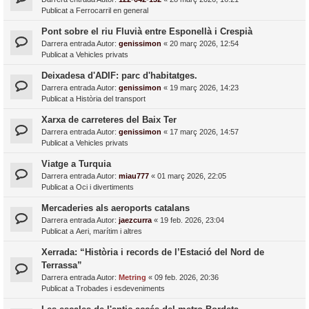
Publicat a
Ferrocarril en general
Pont sobre el riu Fluvià entre Esponellà i Crespià
Darrera entrada Autor:
genissimon
«
20 març 2026, 12:54
Publicat a
Vehicles privats
Deixadesa d'ADIF: parc d'habitatges.
Darrera entrada Autor:
genissimon
«
19 març 2026, 14:23
Publicat a
Història del transport
Xarxa de carreteres del Baix Ter
Darrera entrada Autor:
genissimon
«
17 març 2026, 14:57
Publicat a
Vehicles privats
Viatge a Turquia
Darrera entrada Autor:
miau777
«
01 març 2026, 22:05
Publicat a
Oci i divertiments
Mercaderies als aeroports catalans
Darrera entrada Autor:
jaezcurra
«
19 feb. 2026, 23:04
Publicat a
Aeri, marítim i altres
Xerrada: “Història i records de l’Estació del Nord de
Terrassa”
Darrera entrada Autor:
Metring
«
09 feb. 2026, 20:36
Publicat a
Trobades i esdeveniments