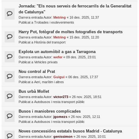
Jornada: "Els nous serveis de ferrocarrils de la Generalitat
de Catalunya"
Darrera entrada Autor:
Metring
«
16 des. 2025, 11:37
Publicat a
Trobades i esdeveniments
Harry Pot, fotògraf de moltes fotografies de transports
Darrera entrada Autor:
Metring
«
15 des. 2025, 11:20
Publicat a
Història del transport
Explota un automòbil a gas a Tarragona
Darrera entrada Autor:
wefer
«
09 des. 2025, 23:01
Publicat a
Vehicles privats
Nou control al Prat
Darrera entrada Autor:
Guigui
«
06 des. 2025, 17:37
Publicat a
Aeri, marítim i altres
Bus urbà Mollet
Darrera entrada Autor:
victor273
«
26 nov. 2025, 18:51
Publicat a
Autobusos i resta transport públic
Busos i maniobres complicades
Darrera entrada Autor:
jgomezs
«
26 nov. 2025, 12:11
Publicat a
Autobusos i resta transport públic
Noves concessións estatals busos Madrid - Catalunya
Darrera entrada Autor:
genissimon
«
26 nov. 2025, 10:01