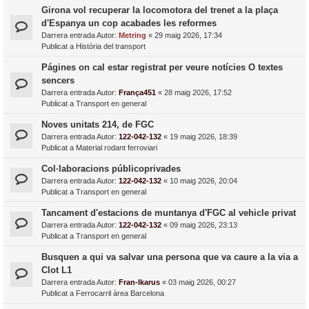
Girona vol recuperar la locomotora del trenet a la plaça
d'Espanya un cop acabades les reformes
Darrera entrada Autor:
Metring
«
29 maig 2026, 17:34
Publicat a
Història del transport
Págines on cal estar registrat per veure notícies O textes
sencers
Darrera entrada Autor:
França451
«
28 maig 2026, 17:52
Publicat a
Transport en general
Noves unitats 214, de FGC
Darrera entrada Autor:
122-042-132
«
19 maig 2026, 18:39
Publicat a
Material rodant ferroviari
Col·laboracions públicoprivades
Darrera entrada Autor:
122-042-132
«
10 maig 2026, 20:04
Publicat a
Transport en general
Tancament d'estacions de muntanya d'FGC al vehicle privat
Darrera entrada Autor:
122-042-132
«
09 maig 2026, 23:13
Publicat a
Transport en general
Busquen a qui va salvar una persona que va caure a la via a
Clot L1
Darrera entrada Autor:
Fran-Ikarus
«
03 maig 2026, 00:27
Publicat a
Ferrocarril àrea Barcelona