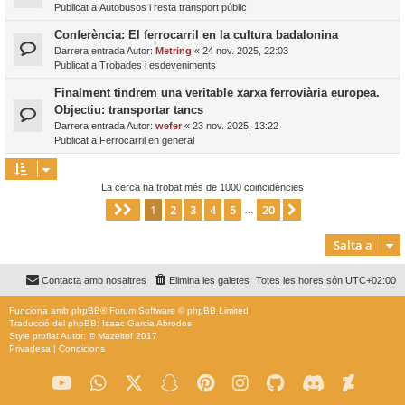
Publicat a
Autobusos i resta transport públic
Conferència: El ferrocarril en la cultura badalonina
Darrera entrada Autor:
Metring
«
24 nov. 2025, 22:03
Publicat a
Trobades i esdeveniments
Finalment tindrem una veritable xarxa ferroviària europea.
Objectiu: transportar tancs
Darrera entrada Autor:
wefer
«
23 nov. 2025, 13:22
Publicat a
Ferrocarril en general
La cerca ha trobat més de 1000 coincidències
1
2
3
4
5
20
Pàgina
1
de
20
Següent
…
Salta a
Contacta amb nosaltres
Elimina les galetes
Totes les hores són
UTC+02:00
Funciona amb
phpBB
® Forum Software © phpBB Limited
Traducció del phpBB: Isaac Garcia Abrodos
Style
proflat
Autor: ©
Mazeltof
2017
Privadesa
|
Condicions