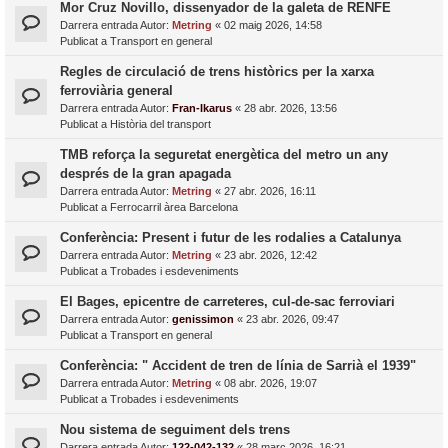
Mor Cruz Novillo, dissenyador de la galeta de RENFE
Darrera entrada Autor:
Metring
«
02 maig 2026, 14:58
Publicat a
Transport en general
Regles de circulació de trens històrics per la xarxa
ferroviària general
Darrera entrada Autor:
Fran-Ikarus
«
28 abr. 2026, 13:56
Publicat a
Història del transport
TMB reforça la seguretat energètica del metro un any
després de la gran apagada
Darrera entrada Autor:
Metring
«
27 abr. 2026, 16:11
Publicat a
Ferrocarril àrea Barcelona
Conferència: Present i futur de les rodalies a Catalunya
Darrera entrada Autor:
Metring
«
23 abr. 2026, 12:42
Publicat a
Trobades i esdeveniments
El Bages, epicentre de carreteres, cul-de-sac ferroviari
Darrera entrada Autor:
genissimon
«
23 abr. 2026, 09:47
Publicat a
Transport en general
Conferència: " Accident de tren de línia de Sarrià el 1939"
Darrera entrada Autor:
Metring
«
08 abr. 2026, 19:07
Publicat a
Trobades i esdeveniments
Nou sistema de seguiment dels trens
Darrera entrada Autor:
122-042-132
«
28 març 2026, 16:21