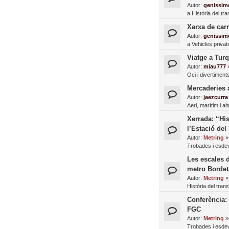
Autor:
genissim
a
Història del tr
Xarxa de carr
Autor:
genissim
a
Vehicles privat
Viatge a Tur
Autor:
miau777
Oci i divertiment
Mercaderies 
Autor:
jaezcurra
Aeri, marítim i al
Xerrada: “His
l’Estació del
Autor:
Metring
Trobades i esde
Les escales d
metro Bordet
Autor:
Metring
Història del tran
Conferència: 
FGC
Autor:
Metring
Trobades i esde