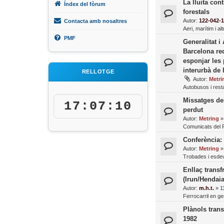
La lluita con
Índex del fòrum
forestals
Autor:
122-042-
Contacta amb nosaltres
Aeri, marítim i al
PMF
Generalitat i
Barcelona red
esponjar les
interurbà de 
RELLOTGE
Autor:
Metri
Autobusos i resta
Missatges de
17:07:11
perdut
Autor:
Metring
Comunicats del
Conferència: 
Autor:
Metring
Trobades i esde
Enllaç transf
(Irun/Hendaia
Autor:
m.h.t.
»
1
Ferrocarril en ge
Plànols tran
1982