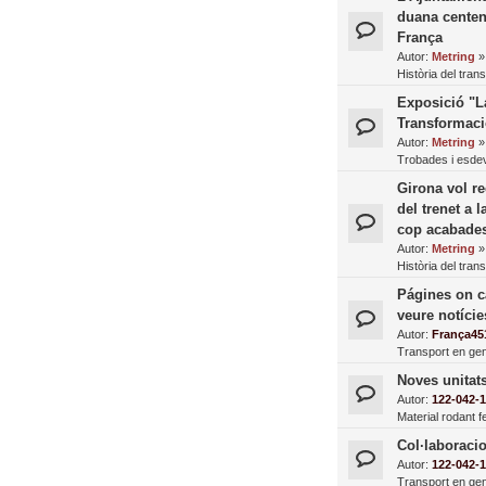
duana centenà
França
Autor:
Metring
Història del tran
Exposició "L
Transformac
Autor:
Metring
Trobades i esde
Girona vol r
del trenet a 
cop acabades
Autor:
Metring
Història del tran
Págines on ca
veure notície
Autor:
França45
Transport en gen
Noves unitat
Autor:
122-042-
Material rodant fe
Col·laboraci
Autor:
122-042-
Transport en gen