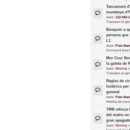
Tancament d'
muntanya d'F
Autor:
122-042-
Transport en gen
Busquen a qu
persona que v
L1
Autor:
Fran-Ikar
Ferrocarril àrea
Mor Cruz Nov
la galeta de
Autor:
Metring
Transport en gen
Regles de cir
històrics per 
general
Autor:
Fran-Ikar
Història del tran
TMB reforça l
del metro un
gran apagad
Autor:
Metring
Ferrocarril àrea