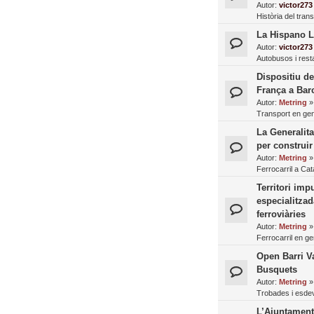
Autor:
victor273
Història del tran
La Hispano L
Autor:
victor273
Autobusos i resta
Dispositiu de
França a Bar
Autor:
Metring
Transport en gen
La Generalit
per construir
Autor:
Metring
Ferrocarril a Ca
Territori imp
especialitzad
ferroviàries
Autor:
Metring
Ferrocarril en ge
Open Barri Va
Busquets
Autor:
Metring
Trobades i esde
L’Ajuntament