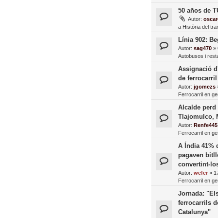
50 años de 
Autor:
oscar
a
Història del tr
Línia 902: B
Autor:
sag470
»
Autobusos i resta
Assignació d
de ferrocarril
Autor:
jgomezs
Ferrocarril en ge
Alcalde perd 
Tlajomulco, 
Autor:
Renfe445
Ferrocarril en ge
A Índia 41% 
pagaven bitll
convertint-los
Autor:
wefer
»
1
Ferrocarril en ge
Jornada: "El
ferrocarrils d
Catalunya"