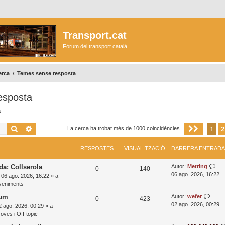
Transport.cat
Fòrum del transport català
erca
Temes sense resposta
esposta
a
Cerca
Cerca avançada
1
2
Pàgina
La cerca ha trobat més de 1000 coincidències
RESPOSTES
VISUALITZACIÓ
DARRERA ENTRADA
D
da: Collserola
Autor:
Metring
R
V
0
140
a
06 ago. 2026, 16:22
»
06 ago. 2026, 16:22
» a
e
i
r
veniments
r
s
s
D
rum
Autor:
wefer
R
V
e
0
423
a
02 ago. 2026, 00:29
2 ago. 2026, 00:29
» a
r
p
u
e
i
r
oves i Off-topic
a
o
a
r
e
s
s