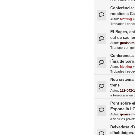
Conferència: 
rodalies a Ca
Autor:
Metring
Trobades i esde
El Bages, epi
cul-de-sac fer
Autor:
genissim
Transport en gen
Conferència: 
línia de Sarri
Autor:
Metring
Trobades i esde
Nou sistema 
trens
Autor:
122-042-
a
Ferrocarril en 
Pont sobre el
Esponellà i 
Autor:
genissim
a
Vehicles privat
Deixadesa d'
d'habitatges.