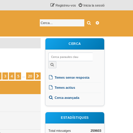
Registreu-vos
Inicia la sessió
Cerca
Cerca avançada
CERCA
3
4
5
20
1
de
20
Següent
…
Temes sense resposta
Temes actius
Cerca avançada
ESTADÍSTIQUES
Total missatges
259603