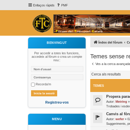
Enllaços ràpids
PMF
Índex del fòrum
C
BENVINGUT
Per accedir a totes les funcions,
Temes sense r
accedeix al fòrum o crea un compte
nou::
Ves a la cerca avançad
Recorda’m
TEMES
Propera para
Autor:
Metring
Registreu-vos
Trobades i esde
Canvis al fò
Autor:
wefer
»
0
MENU
Suggeriments, pr