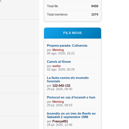
Total fils
9458
Total membres
1074
FILS NOUS
Propera parada: Collserola
per
Metring
06 ago. 2026, 16:22
Canvis al fòrum
per
wefer
02 ago. 2026, 00:29
La lluita contra els incendis
forestals
per
122-042-132
29 jul. 2026, 09:30
Protocol en cas d'incendi o fum
per
Metring
29 jul. 2026, 08:53
Incendio en un tren de Renfe en
Sabadell 2 septiembre 1988
per
França451
28 jul. 2026, 12:46