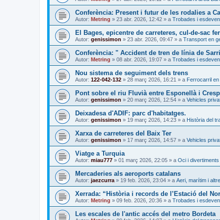
Conferència: Present i futur de les rodalies a C
Autor:
Metring
»
23 abr. 2026, 12:42
» a
Trobades i esdeven
El Bages, epicentre de carreteres, cul-de-sac fer
Autor:
genissimon
»
23 abr. 2026, 09:47
» a
Transport en g
Conferència: " Accident de tren de línia de Sarr
Autor:
Metring
»
08 abr. 2026, 19:07
» a
Trobades i esdeven
Nou sistema de seguiment dels trens
Autor:
122-042-132
»
28 març 2026, 16:21
» a
Ferrocarril en
Pont sobre el riu Fluvià entre Esponellà i Cresp
Autor:
genissimon
»
20 març 2026, 12:54
» a
Vehicles priva
Deixadesa d'ADIF: parc d'habitatges.
Autor:
genissimon
»
19 març 2026, 14:23
» a
Història del t
Xarxa de carreteres del Baix Ter
Autor:
genissimon
»
17 març 2026, 14:57
» a
Vehicles priva
Viatge a Turquia
Autor:
miau777
»
01 març 2026, 22:05
» a
Oci i divertiments
Mercaderies als aeroports catalans
Autor:
jaezcurra
»
19 feb. 2026, 23:04
» a
Aeri, marítim i altr
Xerrada: “Història i records de l’Estació del No
Autor:
Metring
»
09 feb. 2026, 20:36
» a
Trobades i esdeven
Les escales de l'antic accés del metro Bordeta