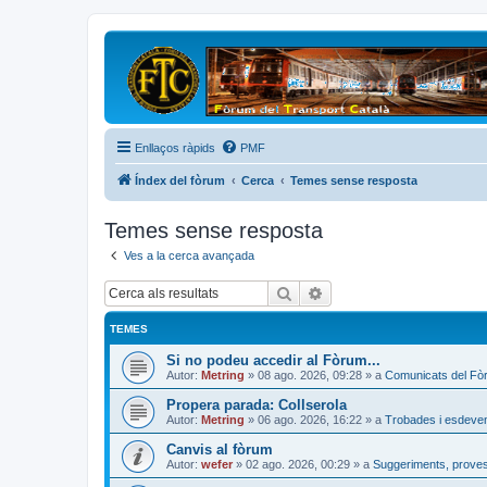
Enllaços ràpids
PMF
Índex del fòrum
Cerca
Temes sense resposta
Temes sense resposta
Ves a la cerca avançada
Cerca
Cerca avançada
TEMES
Si no podeu accedir al Fòrum...
Autor:
Metring
»
08 ago. 2026, 09:28
» a
Comunicats del Fò
Propera parada: Collserola
Autor:
Metring
»
06 ago. 2026, 16:22
» a
Trobades i esdeve
Canvis al fòrum
Autor:
wefer
»
02 ago. 2026, 00:29
» a
Suggeriments, proves 