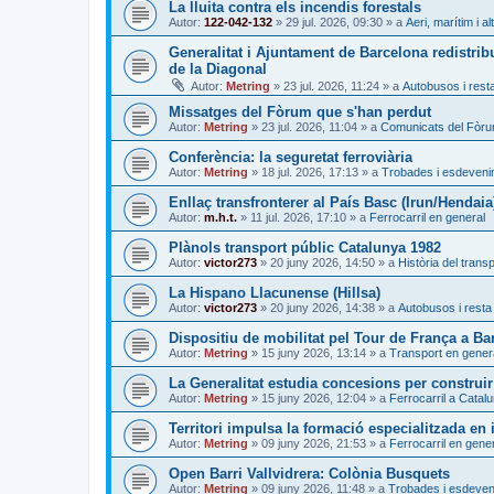
La lluita contra els incendis forestals
Autor:
122-042-132
»
29 jul. 2026, 09:30
» a
Aeri, marítim i al
Generalitat i Ajuntament de Barcelona redistrib
de la Diagonal
Autor:
Metring
»
23 jul. 2026, 11:24
» a
Autobusos i resta
Missatges del Fòrum que s'han perdut
Autor:
Metring
»
23 jul. 2026, 11:04
» a
Comunicats del Fòr
Conferència: la seguretat ferroviària
Autor:
Metring
»
18 jul. 2026, 17:13
» a
Trobades i esdeven
Enllaç transfronterer al País Basc (Irun/Hendaia
Autor:
m.h.t.
»
11 jul. 2026, 17:10
» a
Ferrocarril en general
Plànols transport públic Catalunya 1982
Autor:
victor273
»
20 juny 2026, 14:50
» a
Història del trans
La Hispano Llacunense (Hillsa)
Autor:
victor273
»
20 juny 2026, 14:38
» a
Autobusos i resta 
Dispositiu de mobilitat pel Tour de França a Ba
Autor:
Metring
»
15 juny 2026, 13:14
» a
Transport en gener
La Generalitat estudia concesions per construir
Autor:
Metring
»
15 juny 2026, 12:04
» a
Ferrocarril a Catal
Territori impulsa la formació especialitzada en i
Autor:
Metring
»
09 juny 2026, 21:53
» a
Ferrocarril en gene
Open Barri Vallvidrera: Colònia Busquets
Autor:
Metring
»
09 juny 2026, 11:48
» a
Trobades i esdeve