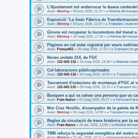
L’Ajuntament vol enderrocar la duana centenàri
Autor:
Metring
»
08 juny 2026, 21:37
» a
Història del transpo
Exposició "La Seat: Fàbrica de Transformacion
Autor:
Metring
»
04 juny 2026, 11:07
» a
Trobades i esdeve
Girona vol recuperar la locomotora del trenet 
Autor:
Metring
»
29 maig 2026, 17:34
» a
Història del transpo
Págines on cal estar registrat per veure notície
Autor:
França451
»
28 maig 2026, 17:52
» a
Transport en ge
Noves unitats 214, de FGC
Autor:
122-042-132
»
19 maig 2026, 18:39
» a
Material rodant
Col·laboracions públicoprivades
Autor:
122-042-132
»
10 maig 2026, 20:04
» a
Transport en 
Tancament d'estacions de muntanya d'FGC al ve
Autor:
122-042-132
»
09 maig 2026, 23:13
» a
Transport en 
Busquen a qui va salvar una persona que va caur
Autor:
Fran-Ikarus
»
03 maig 2026, 00:27
» a
Ferrocarril àr
Mor Cruz Novillo, dissenyador de la galeta de
Autor:
Metring
»
02 maig 2026, 14:58
» a
Transport en gener
Regles de circulació de trens històrics per la xa
Autor:
Fran-Ikarus
»
28 abr. 2026, 13:56
» a
Història del tra
TMB reforça la seguretat energètica del metro 
Autor:
Metring
»
27 abr. 2026, 16:11
» a
Ferrocarril àrea Ba