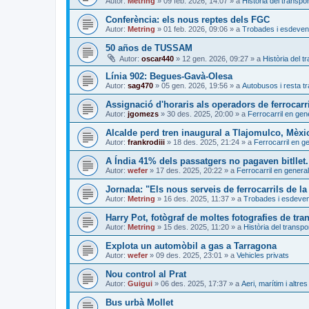
Autor:
Metring
»
09 feb. 2026, 14:07
» a
Història del transpor
Conferència: els nous reptes dels FGC
Autor:
Metring
»
01 feb. 2026, 09:06
» a
Trobades i esdeven
50 años de TUSSAM
Autor:
oscar440
»
12 gen. 2026, 09:27
» a
Història del t
Línia 902: Begues-Gavà-Olesa
Autor:
sag470
»
05 gen. 2026, 19:56
» a
Autobusos i resta tr
Assignació d'horaris als operadors de ferrocarri
Autor:
jgomezs
»
30 des. 2025, 20:00
» a
Ferrocarril en gen
Alcalde perd tren inaugural a Tlajomulco, Mèxi
Autor:
frankrodiii
»
18 des. 2025, 21:24
» a
Ferrocarril en g
A Índia 41% dels passatgers no pagaven bitllet. 
Autor:
wefer
»
17 des. 2025, 20:22
» a
Ferrocarril en general
Jornada: "Els nous serveis de ferrocarrils de la
Autor:
Metring
»
16 des. 2025, 11:37
» a
Trobades i esdeve
Harry Pot, fotògraf de moltes fotografies de tra
Autor:
Metring
»
15 des. 2025, 11:20
» a
Història del transpo
Explota un automòbil a gas a Tarragona
Autor:
wefer
»
09 des. 2025, 23:01
» a
Vehicles privats
Nou control al Prat
Autor:
Guigui
»
06 des. 2025, 17:37
» a
Aeri, marítim i altres
Bus urbà Mollet