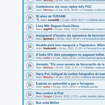
Autor:
Metring
»
09 feb. 2026, 14:07
» a
Història del transpor
Conferència: els nous reptes dels FGC
Autor:
Metring
»
01 feb. 2026, 09:06
» a
Trobades i esdeven
50 años de TUSSAM
Autor:
oscar440
»
12 gen. 2026, 09:27
» a
Història del t
Línia 902: Begues-Gavà-Olesa
Autor:
sag470
»
05 gen. 2026, 19:56
» a
Autobusos i resta tr
Assignació d'horaris als operadors de ferrocarri
Autor:
jgomezs
»
30 des. 2025, 20:00
» a
Ferrocarril en gen
Alcalde perd tren inaugural a Tlajomulco, Mèxi
Autor:
frankrodiii
»
18 des. 2025, 21:24
» a
Ferrocarril en g
A Índia 41% dels passatgers no pagaven bitllet. 
Autor:
wefer
»
17 des. 2025, 20:22
» a
Ferrocarril en general
Jornada: "Els nous serveis de ferrocarrils de la
Autor:
Metring
»
16 des. 2025, 11:37
» a
Trobades i esdeve
Harry Pot, fotògraf de moltes fotografies de tra
Autor:
Metring
»
15 des. 2025, 11:20
» a
Història del transpo
Explota un automòbil a gas a Tarragona
Autor:
wefer
»
09 des. 2025, 23:01
» a
Vehicles privats
Nou control al Prat
Autor:
Guigui
»
06 des. 2025, 17:37
» a
Aeri, marítim i altres
Bus urbà Mollet