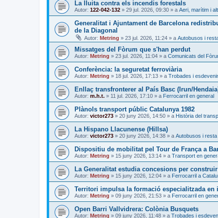
La lluita contra els incendis forestals
Autor:
122-042-132
»
29 jul. 2026, 09:30
» a
Aeri, marítim i al
Generalitat i Ajuntament de Barcelona redistrib
de la Diagonal
Autor:
Metring
»
23 jul. 2026, 11:24
» a
Autobusos i resta
Missatges del Fòrum que s'han perdut
Autor:
Metring
»
23 jul. 2026, 11:04
» a
Comunicats del Fòr
Conferència: la seguretat ferroviària
Autor:
Metring
»
18 jul. 2026, 17:13
» a
Trobades i esdeven
Enllaç transfronterer al País Basc (Irun/Hendaia
Autor:
m.h.t.
»
11 jul. 2026, 17:10
» a
Ferrocarril en general
Plànols transport públic Catalunya 1982
Autor:
victor273
»
20 juny 2026, 14:50
» a
Història del trans
La Hispano Llacunense (Hillsa)
Autor:
victor273
»
20 juny 2026, 14:38
» a
Autobusos i resta 
Dispositiu de mobilitat pel Tour de França a Ba
Autor:
Metring
»
15 juny 2026, 13:14
» a
Transport en gener
La Generalitat estudia concesions per construir
Autor:
Metring
»
15 juny 2026, 12:04
» a
Ferrocarril a Catal
Territori impulsa la formació especialitzada en i
Autor:
Metring
»
09 juny 2026, 21:53
» a
Ferrocarril en gene
Open Barri Vallvidrera: Colònia Busquets
Autor:
Metring
»
09 juny 2026, 11:48
» a
Trobades i esdeve