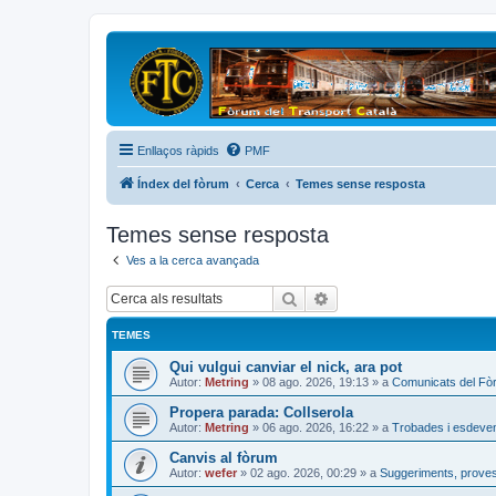
Enllaços ràpids
PMF
Índex del fòrum
Cerca
Temes sense resposta
Temes sense resposta
Ves a la cerca avançada
Cerca
Cerca avançada
TEMES
Qui vulgui canviar el nick, ara pot
Autor:
Metring
»
08 ago. 2026, 19:13
» a
Comunicats del Fò
Propera parada: Collserola
Autor:
Metring
»
06 ago. 2026, 16:22
» a
Trobades i esdeve
Canvis al fòrum
Autor:
wefer
»
02 ago. 2026, 00:29
» a
Suggeriments, proves 