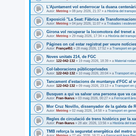
L’Ajuntament vol enderrocar la duana centenàri
Autor:
Metring
»
08 juny 2026, 21:37
» a
Història del transpo
Exposició "La Seat: Fàbrica de Transformacion
Autor:
Metring
»
04 juny 2026, 11:07
» a
Trobades i esdeve
Girona vol recuperar la locomotora del trenet 
Autor:
Metring
»
29 maig 2026, 17:34
» a
Història del transpo
Págines on cal estar registrat per veure notície
Autor:
França451
»
28 maig 2026, 17:52
» a
Transport en ge
Noves unitats 214, de FGC
Autor:
122-042-132
»
19 maig 2026, 18:39
» a
Material rodant
Col·laboracions públicoprivades
Autor:
122-042-132
»
10 maig 2026, 20:04
» a
Transport en 
Tancament d'estacions de muntanya d'FGC al ve
Autor:
122-042-132
»
09 maig 2026, 23:13
» a
Transport en 
Busquen a qui va salvar una persona que va caur
Autor:
Fran-Ikarus
»
03 maig 2026, 00:27
» a
Ferrocarril àr
Mor Cruz Novillo, dissenyador de la galeta de
Autor:
Metring
»
02 maig 2026, 14:58
» a
Transport en gener
Regles de circulació de trens històrics per la xa
Autor:
Fran-Ikarus
»
28 abr. 2026, 13:56
» a
Història del tra
TMB reforça la seguretat energètica del metro 
Autor:
Metring
»
27 abr. 2026, 16:11
» a
Ferrocarril àrea Ba