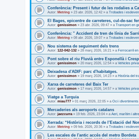
Conferència: Present i futur de les rodalies a C
Autor:
Metring
»
23 abr. 2026, 12:42
» a
Trobades i esdeven
El Bages, epicentre de carreteres, cul-de-sac fer
Autor:
genissimon
»
23 abr. 2026, 09:47
» a
Transport en g
Conferència: " Accident de tren de línia de Sarr
Autor:
Metring
»
08 abr. 2026, 19:07
» a
Trobades i esdeven
Nou sistema de seguiment dels trens
Autor:
122-042-132
»
28 març 2026, 16:21
» a
Ferrocarril en
Pont sobre el riu Fluvià entre Esponellà i Cresp
Autor:
genissimon
»
20 març 2026, 12:54
» a
Vehicles priva
Deixadesa d'ADIF: parc d'habitatges.
Autor:
genissimon
»
19 març 2026, 14:23
» a
Història del t
Xarxa de carreteres del Baix Ter
Autor:
genissimon
»
17 març 2026, 14:57
» a
Vehicles priva
Viatge a Turquia
Autor:
miau777
»
01 març 2026, 22:05
» a
Oci i divertiments
Mercaderies als aeroports catalans
Autor:
jaezcurra
»
19 feb. 2026, 23:04
» a
Aeri, marítim i altr
Xerrada: “Història i records de l’Estació del No
Autor:
Metring
»
09 feb. 2026, 20:36
» a
Trobades i esdeven
Les escales de l'antic accés del metro Bordeta