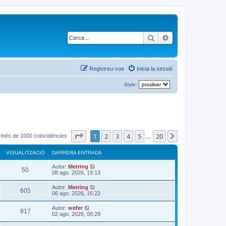
Cerca
Cerca avançada
Registreu-vos
Inicia la sessió
Style:
Pàgina
1
de
20
1
2
3
4
5
20
Següent
t més de 1000 coincidències
…
VISUALITZACIÓ
DARRERA ENTRADA
D
Autor:
Metring
V
50
a
08 ago. 2026, 19:13
r
i
r
D
Autor:
Metring
V
605
e
a
06 ago. 2026, 16:22
s
r
r
a
i
r
D
Autor:
wefer
u
e
V
917
e
a
02 ago. 2026, 00:29
n
s
r
r
t
a
a
i
r