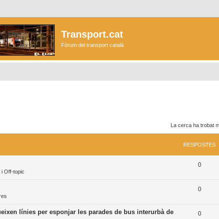
Transport.cat
Fòrum del transport català
La cerca ha trobat 
RESPOSTES
R
0
i Off-topic
e
R
0
s
tres
e
p
ueixen línies per esponjar les parades de bus interurbà de
R
0
s
o