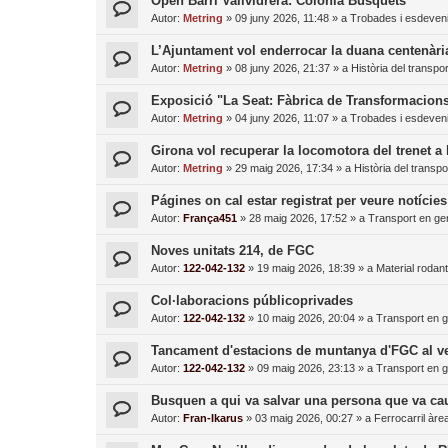
Open Barri Vallvidrera: Colònia Busquets
Autor:
Metring
»
09 juny 2026, 11:48
» a
Trobades i esdeven
L’Ajuntament vol enderrocar la duana centenària
Autor:
Metring
»
08 juny 2026, 21:37
» a
Història del transpor
Exposició "La Seat: Fàbrica de Transformacion
Autor:
Metring
»
04 juny 2026, 11:07
» a
Trobades i esdeven
Girona vol recuperar la locomotora del trenet 
Autor:
Metring
»
29 maig 2026, 17:34
» a
Història del transpo
Págines on cal estar registrat per veure notície
Autor:
França451
»
28 maig 2026, 17:52
» a
Transport en ge
Noves unitats 214, de FGC
Autor:
122-042-132
»
19 maig 2026, 18:39
» a
Material rodant
Col·laboracions públicoprivades
Autor:
122-042-132
»
10 maig 2026, 20:04
» a
Transport en g
Tancament d'estacions de muntanya d'FGC al ve
Autor:
122-042-132
»
09 maig 2026, 23:13
» a
Transport en g
Busquen a qui va salvar una persona que va caur
Autor:
Fran-Ikarus
»
03 maig 2026, 00:27
» a
Ferrocarril àre