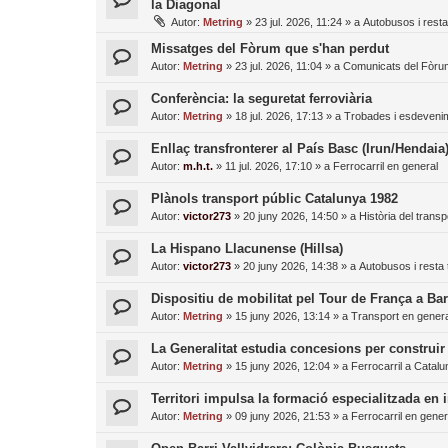
la Diagonal
Autor:
Metring
»
23 jul. 2026, 11:24
» a
Autobusos i resta
Missatges del Fòrum que s'han perdut
Autor:
Metring
»
23 jul. 2026, 11:04
» a
Comunicats del Fòru
Conferència: la seguretat ferroviària
Autor:
Metring
»
18 jul. 2026, 17:13
» a
Trobades i esdeveni
Enllaç transfronterer al País Basc (Irun/Hendaia
Autor:
m.h.t.
»
11 jul. 2026, 17:10
» a
Ferrocarril en general
Plànols transport públic Catalunya 1982
Autor:
victor273
»
20 juny 2026, 14:50
» a
Història del transp
La Hispano Llacunense (Hillsa)
Autor:
victor273
»
20 juny 2026, 14:38
» a
Autobusos i resta 
Dispositiu de mobilitat pel Tour de França a Ba
Autor:
Metring
»
15 juny 2026, 13:14
» a
Transport en genera
La Generalitat estudia concesions per construir
Autor:
Metring
»
15 juny 2026, 12:04
» a
Ferrocarril a Catal
Territori impulsa la formació especialitzada en i
Autor:
Metring
»
09 juny 2026, 21:53
» a
Ferrocarril en gener