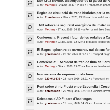
Mor Cruz Novillo, dissenyador de la galeta de
Autor:
Metring
»
02 maig 2026, 14:58
» a
Transport en gener
Regles de circulació de trens històrics per la xa
Autor:
Fran-Ikarus
»
28 abr. 2026, 13:56
» a
Història del tran
TMB reforça la seguretat energètica del metro 
Autor:
Metring
»
27 abr. 2026, 16:11
» a
Ferrocarril àrea Bar
Conferència: Present i futur de les rodalies a C
Autor:
Metring
»
23 abr. 2026, 12:42
» a
Trobades i esdeven
El Bages, epicentre de carreteres, cul-de-sac fer
Autor:
genissimon
»
23 abr. 2026, 09:47
» a
Transport en ge
Conferència: " Accident de tren de línia de Sarri
Autor:
Metring
»
08 abr. 2026, 19:07
» a
Trobades i esdeven
Nou sistema de seguiment dels trens
Autor:
122-042-132
»
28 març 2026, 16:21
» a
Ferrocarril en
Pont sobre el riu Fluvià entre Esponellà i Cresp
Autor:
genissimon
»
20 març 2026, 12:54
» a
Vehicles priva
Deixadesa d'ADIF: parc d'habitatges.
Autor:
genissimon
»
19 març 2026, 14:23
» a
Història del tr