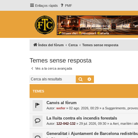
Enllaços ràpids
PMF
Índex del fòrum
Cerca
Temes sense resposta
Temes sense resposta
Ves a la cerca avançada
Cerca
Cerca avançada
TEMES
Canvis al fòrum
Autor:
wefer
»
02 ago. 2026, 00:29
» a
Suggeriments, proves 
La lluita contra els incendis forestals
Autor:
122-042-132
»
29 jul. 2026, 09:30
» a
Aeri, marítim i al
Generalitat i Ajuntament de Barcelona redistrib