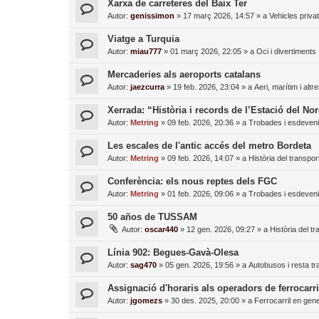
Xarxa de carreteres del Baix Ter
Autor:
genissimon
»
17 març 2026, 14:57
» a
Vehicles priva
Viatge a Turquia
Autor:
miau777
»
01 març 2026, 22:05
» a
Oci i divertiments
Mercaderies als aeroports catalans
Autor:
jaezcurra
»
19 feb. 2026, 23:04
» a
Aeri, marítim i altr
Xerrada: “Història i records de l’Estació del No
Autor:
Metring
»
09 feb. 2026, 20:36
» a
Trobades i esdeven
Les escales de l'antic accés del metro Bordeta
Autor:
Metring
»
09 feb. 2026, 14:07
» a
Història del transpor
Conferència: els nous reptes dels FGC
Autor:
Metring
»
01 feb. 2026, 09:06
» a
Trobades i esdeven
50 años de TUSSAM
Autor:
oscar440
»
12 gen. 2026, 09:27
» a
Història del tr
Línia 902: Begues-Gavà-Olesa
Autor:
sag470
»
05 gen. 2026, 19:56
» a
Autobusos i resta tr
Assignació d'horaris als operadors de ferrocarri
Autor:
jgomezs
»
30 des. 2025, 20:00
» a
Ferrocarril en gene