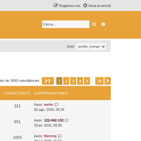
Registreu-vos
Inicia la sessió
Cerca
Cerca avançada
Style:
1
2
3
4
5
20
Pàgina
1
de
20
Següent
més de 1000 coincidències
…
VISUALITZACIÓ
DARRERA ENTRADA
D
Autor:
wefer
V
321
a
02 ago. 2026, 00:29
i
r
r
D
Autor:
122-042-132
V
851
s
e
a
29 jul. 2026, 09:30
i
r
u
r
a
r
D
Autor:
Metring
V
1053
s
a
e
e
a