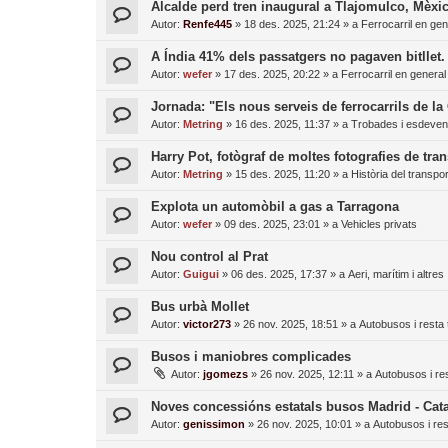
Alcalde perd tren inaugural a Tlajomulco, Mèxi
Autor:
Renfe445
»
18 des. 2025, 21:24
» a
Ferrocarril en gen
A Índia 41% dels passatgers no pagaven bitllet. H
Autor:
wefer
»
17 des. 2025, 20:22
» a
Ferrocarril en general
Jornada: "Els nous serveis de ferrocarrils de la
Autor:
Metring
»
16 des. 2025, 11:37
» a
Trobades i esdeven
Harry Pot, fotògraf de moltes fotografies de tra
Autor:
Metring
»
15 des. 2025, 11:20
» a
Història del transpor
Explota un automòbil a gas a Tarragona
Autor:
wefer
»
09 des. 2025, 23:01
» a
Vehicles privats
Nou control al Prat
Autor:
Guigui
»
06 des. 2025, 17:37
» a
Aeri, marítim i altres
Bus urbà Mollet
Autor:
victor273
»
26 nov. 2025, 18:51
» a
Autobusos i resta 
Busos i maniobres complicades
Autor:
jgomezs
»
26 nov. 2025, 12:11
» a
Autobusos i res
Noves concessións estatals busos Madrid - Cat
Autor:
genissimon
»
26 nov. 2025, 10:01
» a
Autobusos i res