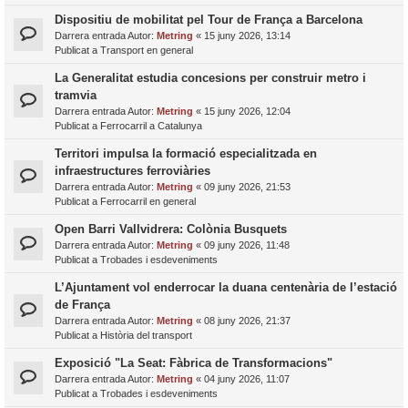
Dispositiu de mobilitat pel Tour de França a Barcelona
Darrera entrada Autor:
Metring
«
15 juny 2026, 13:14
Publicat a
Transport en general
La Generalitat estudia concesions per construir metro i
tramvia
Darrera entrada Autor:
Metring
«
15 juny 2026, 12:04
Publicat a
Ferrocarril a Catalunya
Territori impulsa la formació especialitzada en
infraestructures ferroviàries
Darrera entrada Autor:
Metring
«
09 juny 2026, 21:53
Publicat a
Ferrocarril en general
Open Barri Vallvidrera: Colònia Busquets
Darrera entrada Autor:
Metring
«
09 juny 2026, 11:48
Publicat a
Trobades i esdeveniments
L’Ajuntament vol enderrocar la duana centenària de l’estació
de França
Darrera entrada Autor:
Metring
«
08 juny 2026, 21:37
Publicat a
Història del transport
Exposició "La Seat: Fàbrica de Transformacions"
Darrera entrada Autor:
Metring
«
04 juny 2026, 11:07
Publicat a
Trobades i esdeveniments