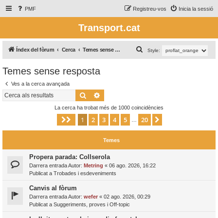
PMF
Registreu-vos
Inicia la sessió
Transport.cat
C
Índex del fòrum
Cerca
Temes sense resposta
Style:
e
Temes sense resposta
r
Ves a la cerca avançada
c
Cerca
Cerca avançada
a
La cerca ha trobat més de 1000 coincidències
1
2
3
4
5
20
Pàgina
1
de
20
Següent
…
Temes
Propera parada: Collserola
Darrera entrada Autor:
Metring
«
06 ago. 2026, 16:22
Publicat a
Trobades i esdeveniments
Canvis al fòrum
Darrera entrada Autor:
wefer
«
02 ago. 2026, 00:29
Publicat a
Suggeriments, proves i Off-topic