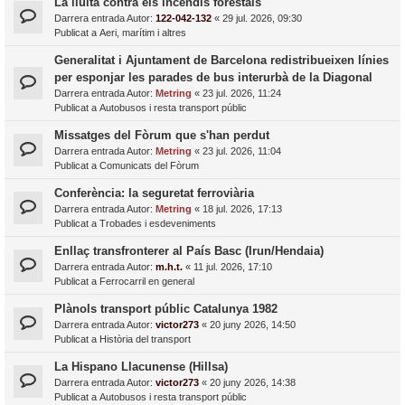
La lluita contra els incendis forestals
Darrera entrada Autor:
122-042-132
«
29 jul. 2026, 09:30
Publicat a
Aeri, marítim i altres
Generalitat i Ajuntament de Barcelona redistribueixen línies
per esponjar les parades de bus interurbà de la Diagonal
Darrera entrada Autor:
Metring
«
23 jul. 2026, 11:24
Publicat a
Autobusos i resta transport públic
Missatges del Fòrum que s'han perdut
Darrera entrada Autor:
Metring
«
23 jul. 2026, 11:04
Publicat a
Comunicats del Fòrum
Conferència: la seguretat ferroviària
Darrera entrada Autor:
Metring
«
18 jul. 2026, 17:13
Publicat a
Trobades i esdeveniments
Enllaç transfronterer al País Basc (Irun/Hendaia)
Darrera entrada Autor:
m.h.t.
«
11 jul. 2026, 17:10
Publicat a
Ferrocarril en general
Plànols transport públic Catalunya 1982
Darrera entrada Autor:
victor273
«
20 juny 2026, 14:50
Publicat a
Història del transport
La Hispano Llacunense (Hillsa)
Darrera entrada Autor:
victor273
«
20 juny 2026, 14:38
Publicat a
Autobusos i resta transport públic