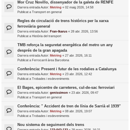
Mor Cruz Novillo, dissenyador de la galeta de RENFE
Darrera entrada Autor:
Metring
«
02 maig 2026, 14:58
Publicat a
Transport en general
Regles de circulació de trens històrics per la xarxa
ferroviària general
Darrera entrada Autor:
Fran-Ikarus
«
28 abr. 2026, 13:56
Publicat a
Història del transport
TMB reforça la seguretat energètica del metro un any
després de la gran apagada
Darrera entrada Autor:
Metring
«
27 abr. 2026, 16:11
Publicat a
Ferrocarril àrea Barcelona
Conferència: Present i futur de les rodalies a Catalunya
Darrera entrada Autor:
Metring
«
23 abr. 2026, 12:42
Publicat a
Trobades i esdeveniments
El Bages, epicentre de carreteres, cul-de-sac ferroviari
Darrera entrada Autor:
genissimon
«
23 abr. 2026, 09:47
Publicat a
Transport en general
Conferència: " Accident de tren de línia de Sarrià el 1939"
Darrera entrada Autor:
Metring
«
08 abr. 2026, 19:07
Publicat a
Trobades i esdeveniments
Nou sistema de seguiment dels trens
Darrera entrada Autor:
122-042-132
«
28 març 2026, 16:21