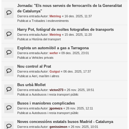
Jornada: "Els nous serveis de ferrocarrils de la Generalitat
de Catalunya"
Darrera entrada Autor:
Metring
«
16 des. 2025, 11:37
Publicat a
Trobades i esdeveniments
Harry Pot, fotògraf de moltes fotografies de transports
Darrera entrada Autor:
Metring
«
15 des. 2025, 11:20
Publicat a
Història del transport
Explota un automòbil a gas a Tarragona
Darrera entrada Autor:
wefer
«
09 des. 2025, 23:01
Publicat a
Vehicles privats
Nou control al Prat
Darrera entrada Autor:
Guigui
«
06 des. 2025, 17:37
Publicat a
Aeri, marítim i altres
Bus urbà Mollet
Darrera entrada Autor:
victor273
«
26 nov. 2025, 18:51
Publicat a
Autobusos i resta transport públic
Busos i maniobres complicades
Darrera entrada Autor:
jgomezs
«
26 nov. 2025, 12:11
Publicat a
Autobusos i resta transport públic
Noves concessións estatals busos Madrid - Catalunya
Darrera entrada Autor:
genissimon
«
26 nov. 2025, 10:01