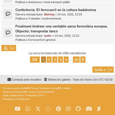
Publicat a
Autobusos i resta transport públic
Conferència: El ferrocarril en la cultura badalonina
Darrera entrada Autor:
Metring
«
24 nov. 2025, 22:03
Publicat a
Trobades i esdeveniments
Finalment tindrem una veritable xarxa ferroviària europea.
Objectiu: transportar tancs
Darrera entrada Autor:
wefer
«
23 nov. 2025, 13:22
Publicat a
Ferrocarril en general
La cerca ha trobat més de 1000 coincidències
1
2
3
4
5
20
Pàgina
1
de
20
Següent
…
Salta a
Contacta amb nosaltres
Elimina les galetes
Totes les hores són
UTC+02:00
Funciona amb
phpBB
® Forum Software © phpBB Limited
Traducció del phpBB: Isaac Garcia Abrodos
Style
proflat
Autor: ©
Mazeltof
2017
Privadesa
|
Condicions