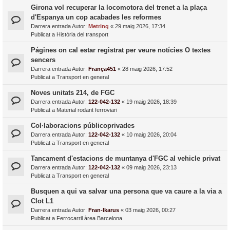
Girona vol recuperar la locomotora del trenet a la plaça
d'Espanya un cop acabades les reformes
Darrera entrada Autor:
Metring
«
29 maig 2026, 17:34
Publicat a
Història del transport
Págines on cal estar registrat per veure notícies O textes
sencers
Darrera entrada Autor:
França451
«
28 maig 2026, 17:52
Publicat a
Transport en general
Noves unitats 214, de FGC
Darrera entrada Autor:
122-042-132
«
19 maig 2026, 18:39
Publicat a
Material rodant ferroviari
Col·laboracions públicoprivades
Darrera entrada Autor:
122-042-132
«
10 maig 2026, 20:04
Publicat a
Transport en general
Tancament d'estacions de muntanya d'FGC al vehicle privat
Darrera entrada Autor:
122-042-132
«
09 maig 2026, 23:13
Publicat a
Transport en general
Busquen a qui va salvar una persona que va caure a la via a
Clot L1
Darrera entrada Autor:
Fran-Ikarus
«
03 maig 2026, 00:27
Publicat a
Ferrocarril àrea Barcelona