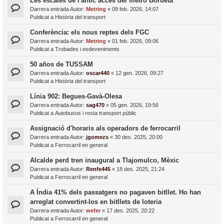
Les escales de l'antic accés del metro Bordeta
Darrera entrada Autor:
Metring
«
09 feb. 2026, 14:07
Publicat a
Història del transport
Conferència: els nous reptes dels FGC
Darrera entrada Autor:
Metring
«
01 feb. 2026, 09:06
Publicat a
Trobades i esdeveniments
50 años de TUSSAM
Darrera entrada Autor:
oscar440
«
12 gen. 2026, 09:27
Publicat a
Història del transport
Línia 902: Begues-Gavà-Olesa
Darrera entrada Autor:
sag470
«
05 gen. 2026, 19:56
Publicat a
Autobusos i resta transport públic
Assignació d'horaris als operadors de ferrocarril
Darrera entrada Autor:
jgomezs
«
30 des. 2025, 20:00
Publicat a
Ferrocarril en general
Alcalde perd tren inaugural a Tlajomulco, Mèxic
Darrera entrada Autor:
Renfe445
«
18 des. 2025, 21:24
Publicat a
Ferrocarril en general
A Índia 41% dels passatgers no pagaven bitllet. Ho han
arreglat convertint-los en bitllets de loteria
Darrera entrada Autor:
wefer
«
17 des. 2025, 20:22
Publicat a
Ferrocarril en general