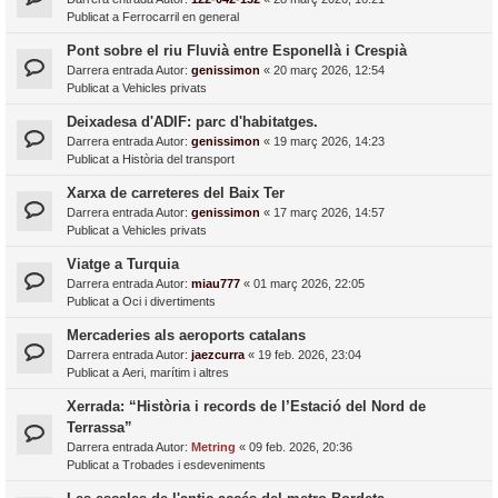
Publicat a
Ferrocarril en general
Pont sobre el riu Fluvià entre Esponellà i Crespià
Darrera entrada Autor:
genissimon
«
20 març 2026, 12:54
Publicat a
Vehicles privats
Deixadesa d'ADIF: parc d'habitatges.
Darrera entrada Autor:
genissimon
«
19 març 2026, 14:23
Publicat a
Història del transport
Xarxa de carreteres del Baix Ter
Darrera entrada Autor:
genissimon
«
17 març 2026, 14:57
Publicat a
Vehicles privats
Viatge a Turquia
Darrera entrada Autor:
miau777
«
01 març 2026, 22:05
Publicat a
Oci i divertiments
Mercaderies als aeroports catalans
Darrera entrada Autor:
jaezcurra
«
19 feb. 2026, 23:04
Publicat a
Aeri, marítim i altres
Xerrada: “Història i records de l’Estació del Nord de
Terrassa”
Darrera entrada Autor:
Metring
«
09 feb. 2026, 20:36
Publicat a
Trobades i esdeveniments