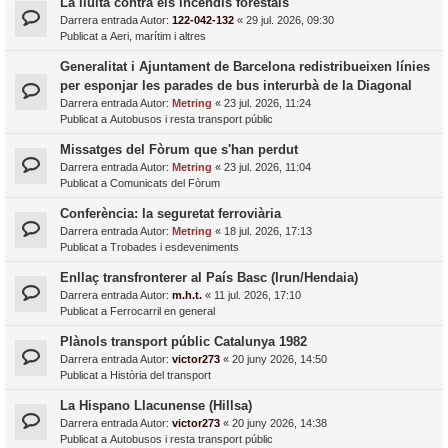
La lluita contra els incendis forestals
Darrera entrada Autor:
122-042-132
«
29 jul. 2026, 09:30
Publicat a
Aeri, marítim i altres
Generalitat i Ajuntament de Barcelona redistribueixen línies
per esponjar les parades de bus interurbà de la Diagonal
Darrera entrada Autor:
Metring
«
23 jul. 2026, 11:24
Publicat a
Autobusos i resta transport públic
Missatges del Fòrum que s'han perdut
Darrera entrada Autor:
Metring
«
23 jul. 2026, 11:04
Publicat a
Comunicats del Fòrum
Conferència: la seguretat ferroviària
Darrera entrada Autor:
Metring
«
18 jul. 2026, 17:13
Publicat a
Trobades i esdeveniments
Enllaç transfronterer al País Basc (Irun/Hendaia)
Darrera entrada Autor:
m.h.t.
«
11 jul. 2026, 17:10
Publicat a
Ferrocarril en general
Plànols transport públic Catalunya 1982
Darrera entrada Autor:
victor273
«
20 juny 2026, 14:50
Publicat a
Història del transport
La Hispano Llacunense (Hillsa)
Darrera entrada Autor:
victor273
«
20 juny 2026, 14:38
Publicat a
Autobusos i resta transport públic