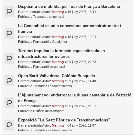
Dispositiu de mobilitat pel Tour de França a Barcelona
Darrera entrada Autor:
Metring
«
15 juny 2026, 13:14
Publicat a
Transport en general
La Generalitat estudia concesions per construir metro i
tramvia
Darrera entrada Autor:
Metring
«
15 juny 2026, 12:04
Publicat a
Ferrocarril a Catalunya
Territori impulsa la formació especialitzada en
infraestructures ferroviàries
Darrera entrada Autor:
Metring
«
09 juny 2026, 21:53
Publicat a
Ferrocarril en general
Open Barri Vallvidrera: Colònia Busquets
Darrera entrada Autor:
Metring
«
09 juny 2026, 11:48
Publicat a
Trobades i esdeveniments
L’Ajuntament vol enderrocar la duana centenària de l’estació
de França
Darrera entrada Autor:
Metring
«
08 juny 2026, 21:37
Publicat a
Història del transport
Exposició "La Seat: Fàbrica de Transformacions"
Darrera entrada Autor:
Metring
«
04 juny 2026, 11:07
Publicat a
Trobades i esdeveniments