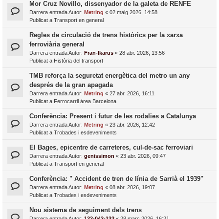
Mor Cruz Novillo, dissenyador de la galeta de RENFE
Darrera entrada Autor:
Metring
«
02 maig 2026, 14:58
Publicat a
Transport en general
Regles de circulació de trens històrics per la xarxa
ferroviària general
Darrera entrada Autor:
Fran-Ikarus
«
28 abr. 2026, 13:56
Publicat a
Història del transport
TMB reforça la seguretat energètica del metro un any
després de la gran apagada
Darrera entrada Autor:
Metring
«
27 abr. 2026, 16:11
Publicat a
Ferrocarril àrea Barcelona
Conferència: Present i futur de les rodalies a Catalunya
Darrera entrada Autor:
Metring
«
23 abr. 2026, 12:42
Publicat a
Trobades i esdeveniments
El Bages, epicentre de carreteres, cul-de-sac ferroviari
Darrera entrada Autor:
genissimon
«
23 abr. 2026, 09:47
Publicat a
Transport en general
Conferència: " Accident de tren de línia de Sarrià el 1939"
Darrera entrada Autor:
Metring
«
08 abr. 2026, 19:07
Publicat a
Trobades i esdeveniments
Nou sistema de seguiment dels trens
Darrera entrada Autor:
122-042-132
«
28 març 2026, 16:21