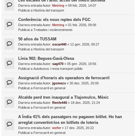
Les escales de l'antic accés del metro Bordeta
Darrera entrada Autor:
Metring
«
09 feb. 2026, 14:07
Publicat a
Història del transport
Conferència: els nous reptes dels FGC
Darrera entrada Autor:
Metring
«
01 feb. 2026, 09:06
Publicat a
Trobades i esdeveniments
50 años de TUSSAM
Darrera entrada Autor:
oscar440
«
12 gen. 2026, 09:27
Publicat a
Història del transport
Línia 902: Begues-Gavà-Olesa
Darrera entrada Autor:
sag470
«
05 gen. 2026, 19:56
Publicat a
Autobusos i resta transport públic
Assignació d'horaris als operadors de ferrocarril
Darrera entrada Autor:
jgomezs
«
30 des. 2025, 20:00
Publicat a
Ferrocarril en general
Alcalde perd tren inaugural a Tlajomulco, Mèxic
Darrera entrada Autor:
Renfe445
«
18 des. 2025, 21:24
Publicat a
Ferrocarril en general
A Índia 41% dels passatgers no pagaven bitllet. Ho han
arreglat convertint-los en bitllets de loteria
Darrera entrada Autor:
wefer
«
17 des. 2025, 20:22
Publicat a
Ferrocarril en general