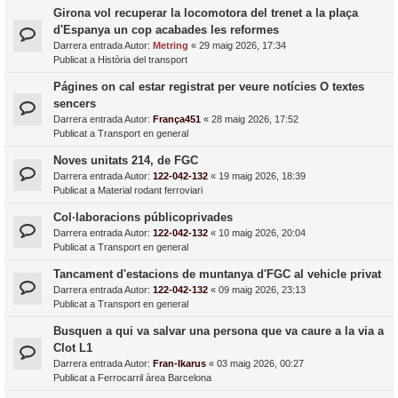
Girona vol recuperar la locomotora del trenet a la plaça
d'Espanya un cop acabades les reformes
Darrera entrada Autor:
Metring
«
29 maig 2026, 17:34
Publicat a
Història del transport
Págines on cal estar registrat per veure notícies O textes
sencers
Darrera entrada Autor:
França451
«
28 maig 2026, 17:52
Publicat a
Transport en general
Noves unitats 214, de FGC
Darrera entrada Autor:
122-042-132
«
19 maig 2026, 18:39
Publicat a
Material rodant ferroviari
Col·laboracions públicoprivades
Darrera entrada Autor:
122-042-132
«
10 maig 2026, 20:04
Publicat a
Transport en general
Tancament d'estacions de muntanya d'FGC al vehicle privat
Darrera entrada Autor:
122-042-132
«
09 maig 2026, 23:13
Publicat a
Transport en general
Busquen a qui va salvar una persona que va caure a la via a
Clot L1
Darrera entrada Autor:
Fran-Ikarus
«
03 maig 2026, 00:27
Publicat a
Ferrocarril àrea Barcelona