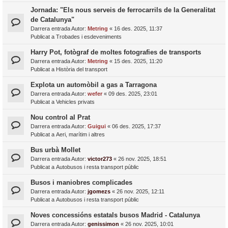
Jornada: "Els nous serveis de ferrocarrils de la Generalitat
de Catalunya"
Darrera entrada Autor:
Metring
«
16 des. 2025, 11:37
Publicat a
Trobades i esdeveniments
Harry Pot, fotògraf de moltes fotografies de transports
Darrera entrada Autor:
Metring
«
15 des. 2025, 11:20
Publicat a
Història del transport
Explota un automòbil a gas a Tarragona
Darrera entrada Autor:
wefer
«
09 des. 2025, 23:01
Publicat a
Vehicles privats
Nou control al Prat
Darrera entrada Autor:
Guigui
«
06 des. 2025, 17:37
Publicat a
Aeri, marítim i altres
Bus urbà Mollet
Darrera entrada Autor:
victor273
«
26 nov. 2025, 18:51
Publicat a
Autobusos i resta transport públic
Busos i maniobres complicades
Darrera entrada Autor:
jgomezs
«
26 nov. 2025, 12:11
Publicat a
Autobusos i resta transport públic
Noves concessións estatals busos Madrid - Catalunya
Darrera entrada Autor:
genissimon
«
26 nov. 2025, 10:01