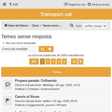
PMF
Registreu-vos
Inicia la sessió
Transport.cat
C
Índex del fòrum
Cerca
Temes sense resposta
Style:
e
Temes sense resposta
r
Ves a la cerca avançada
c
Cerca
Cerca avançada
a
La cerca ha trobat més de 1000 coincidències
1
2
3
4
5
20
Pàgina
1
de
20
Següent
…
Temes
Propera parada: Collserola
Darrera entrada Autor:
Metring
«
06 ago. 2026, 16:22
Publicat a
Trobades i esdeveniments
Canvis al fòrum
Darrera entrada Autor:
wefer
«
02 ago. 2026, 00:29
Publicat a
Suggeriments, proves i Off-topic