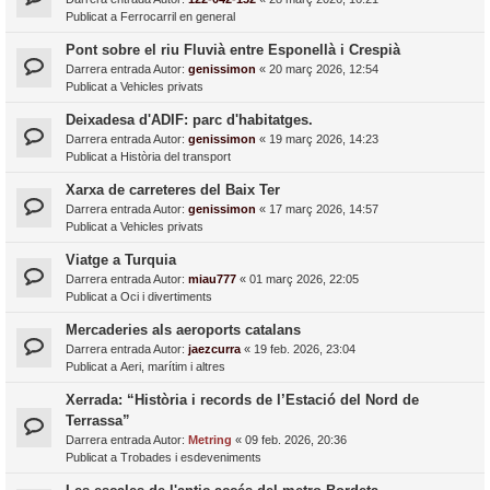
Publicat a
Ferrocarril en general
Pont sobre el riu Fluvià entre Esponellà i Crespià
Darrera entrada Autor:
genissimon
«
20 març 2026, 12:54
Publicat a
Vehicles privats
Deixadesa d'ADIF: parc d'habitatges.
Darrera entrada Autor:
genissimon
«
19 març 2026, 14:23
Publicat a
Història del transport
Xarxa de carreteres del Baix Ter
Darrera entrada Autor:
genissimon
«
17 març 2026, 14:57
Publicat a
Vehicles privats
Viatge a Turquia
Darrera entrada Autor:
miau777
«
01 març 2026, 22:05
Publicat a
Oci i divertiments
Mercaderies als aeroports catalans
Darrera entrada Autor:
jaezcurra
«
19 feb. 2026, 23:04
Publicat a
Aeri, marítim i altres
Xerrada: “Història i records de l’Estació del Nord de
Terrassa”
Darrera entrada Autor:
Metring
«
09 feb. 2026, 20:36
Publicat a
Trobades i esdeveniments