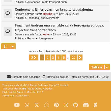
Publicat a
Autobusos i resta transport públic
Conferència: El ferrocarril en la cultura badalonina
Darrera entrada Autor:
Metring
«
24 nov. 2025, 22:03
Publicat a
Trobades i esdeveniments
Finalment tindrem una veritable xarxa ferroviària europea.
Objectiu: transportar tancs
Darrera entrada Autor:
wefer
«
23 nov. 2025, 13:22
Publicat a
Ferrocarril en general
La cerca ha trobat més de 1000 coincidències
1
2
3
4
5
20
Pàgina
1
de
20
Següent
…
Salta a
Contacta amb nosaltres
Elimina les galetes
Totes les hores són
UTC+02:00
Funciona amb
phpBB
® Forum Software © phpBB Limited
Traducció del phpBB: Isaac Garcia Abrodos
Style
proflat
Autor: ©
Mazeltof
2017
Privadesa
|
Condicions