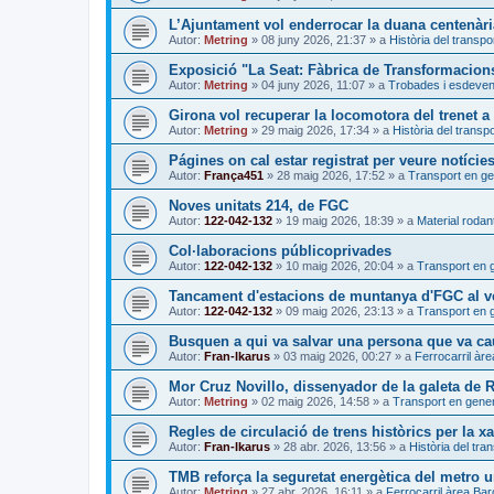
L’Ajuntament vol enderrocar la duana centenàri
Autor:
Metring
»
08 juny 2026, 21:37
» a
Història del transpo
Exposició "La Seat: Fàbrica de Transformacion
Autor:
Metring
»
04 juny 2026, 11:07
» a
Trobades i esdeve
Girona vol recuperar la locomotora del trenet 
Autor:
Metring
»
29 maig 2026, 17:34
» a
Història del transpo
Págines on cal estar registrat per veure notície
Autor:
França451
»
28 maig 2026, 17:52
» a
Transport en ge
Noves unitats 214, de FGC
Autor:
122-042-132
»
19 maig 2026, 18:39
» a
Material rodant
Col·laboracions públicoprivades
Autor:
122-042-132
»
10 maig 2026, 20:04
» a
Transport en 
Tancament d'estacions de muntanya d'FGC al ve
Autor:
122-042-132
»
09 maig 2026, 23:13
» a
Transport en 
Busquen a qui va salvar una persona que va caur
Autor:
Fran-Ikarus
»
03 maig 2026, 00:27
» a
Ferrocarril àr
Mor Cruz Novillo, dissenyador de la galeta de
Autor:
Metring
»
02 maig 2026, 14:58
» a
Transport en gener
Regles de circulació de trens històrics per la xa
Autor:
Fran-Ikarus
»
28 abr. 2026, 13:56
» a
Història del tra
TMB reforça la seguretat energètica del metro 
Autor:
Metring
»
27 abr. 2026, 16:11
» a
Ferrocarril àrea Ba