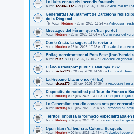
La lluita contra els incendis forestals
Autor:
122-042-132
»
29 jul. 2026, 09:30
» a
Aeri, marítim i al
Generalitat i Ajuntament de Barcelona redistrib
de la Diagonal
Autor:
Metring
»
23 jul. 2026, 11:24
» a
Autobusos i resta
Missatges del Fòrum que s'han perdut
Autor:
Metring
»
23 jul. 2026, 11:04
» a
Comunicats del Fòr
Conferència: la seguretat ferroviària
Autor:
Metring
»
18 jul. 2026, 17:13
» a
Trobades i esdeven
Enllaç transfronterer al País Basc (Irun/Hendaia
Autor:
m.h.t.
»
11 jul. 2026, 17:10
» a
Ferrocarril en general
Plànols transport públic Catalunya 1982
Autor:
victor273
»
20 juny 2026, 14:50
» a
Història del trans
La Hispano Llacunense (Hillsa)
Autor:
victor273
»
20 juny 2026, 14:38
» a
Autobusos i resta 
Dispositiu de mobilitat pel Tour de França a Ba
Autor:
Metring
»
15 juny 2026, 13:14
» a
Transport en gener
La Generalitat estudia concesions per construir
Autor:
Metring
»
15 juny 2026, 12:04
» a
Ferrocarril a Catal
Territori impulsa la formació especialitzada en i
Autor:
Metring
»
09 juny 2026, 21:53
» a
Ferrocarril en gene
Open Barri Vallvidrera: Colònia Busquets
Autor:
Metring
»
09 juny 2026, 11:48
» a
Trobades i esdeve