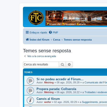
Enllaços ràpids
PMF
Índex del fòrum
Cerca
Temes sense resposta
Temes sense resposta
Ves a la cerca avançada
Cerca
Cerca avançada
TEMES
Si no podeu accedir al Fòrum...
Autor:
Metring
»
08 ago. 2026, 09:28
» a
Comunicats del Fò
Propera parada: Collserola
Autor:
Metring
»
06 ago. 2026, 16:22
» a
Trobades i esdeve
Canvis al fòrum
Autor:
wefer
»
02 ago. 2026, 00:29
» a
Suggeriments, proves 