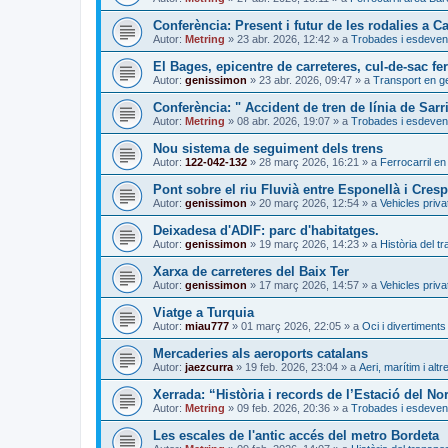
Conferència: Present i futur de les rodalies a C
Autor:
Metring
»
23 abr. 2026, 12:42
» a
Trobades i esdeven
El Bages, epicentre de carreteres, cul-de-sac fer
Autor:
genissimon
»
23 abr. 2026, 09:47
» a
Transport en g
Conferència: " Accident de tren de línia de Sarr
Autor:
Metring
»
08 abr. 2026, 19:07
» a
Trobades i esdeven
Nou sistema de seguiment dels trens
Autor:
122-042-132
»
28 març 2026, 16:21
» a
Ferrocarril en
Pont sobre el riu Fluvià entre Esponellà i Cresp
Autor:
genissimon
»
20 març 2026, 12:54
» a
Vehicles priva
Deixadesa d'ADIF: parc d'habitatges.
Autor:
genissimon
»
19 març 2026, 14:23
» a
Història del t
Xarxa de carreteres del Baix Ter
Autor:
genissimon
»
17 març 2026, 14:57
» a
Vehicles priva
Viatge a Turquia
Autor:
miau777
»
01 març 2026, 22:05
» a
Oci i divertiments
Mercaderies als aeroports catalans
Autor:
jaezcurra
»
19 feb. 2026, 23:04
» a
Aeri, marítim i altr
Xerrada: “Història i records de l’Estació del No
Autor:
Metring
»
09 feb. 2026, 20:36
» a
Trobades i esdeven
Les escales de l'antic accés del metro Bordeta