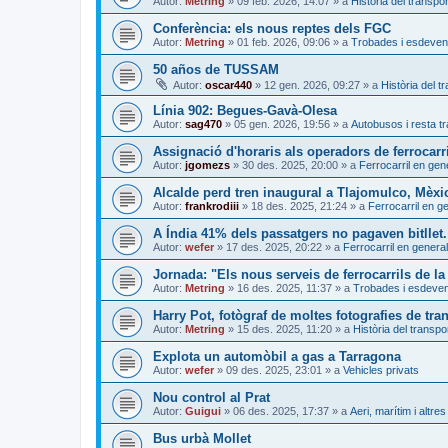
Autor:
Metring
»
09 feb. 2026, 14:07
» a
Història del transpor
Conferència: els nous reptes dels FGC
Autor:
Metring
»
01 feb. 2026, 09:06
» a
Trobades i esdeven
50 años de TUSSAM
Autor:
oscar440
»
12 gen. 2026, 09:27
» a
Història del t
Línia 902: Begues-Gavà-Olesa
Autor:
sag470
»
05 gen. 2026, 19:56
» a
Autobusos i resta tr
Assignació d'horaris als operadors de ferrocarri
Autor:
jgomezs
»
30 des. 2025, 20:00
» a
Ferrocarril en gen
Alcalde perd tren inaugural a Tlajomulco, Mèxi
Autor:
frankrodiii
»
18 des. 2025, 21:24
» a
Ferrocarril en g
A Índia 41% dels passatgers no pagaven bitllet. 
Autor:
wefer
»
17 des. 2025, 20:22
» a
Ferrocarril en general
Jornada: "Els nous serveis de ferrocarrils de la
Autor:
Metring
»
16 des. 2025, 11:37
» a
Trobades i esdeve
Harry Pot, fotògraf de moltes fotografies de tra
Autor:
Metring
»
15 des. 2025, 11:20
» a
Història del transpo
Explota un automòbil a gas a Tarragona
Autor:
wefer
»
09 des. 2025, 23:01
» a
Vehicles privats
Nou control al Prat
Autor:
Guigui
»
06 des. 2025, 17:37
» a
Aeri, marítim i altres
Bus urbà Mollet