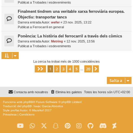
Publicat a
Trobades i esdeveniments
Finalment tindrem una veritable xarxa ferroviària europea.
Objectiu: transportar tancs
Darrera entrada Autor:
wefer
«
23 nov. 2025, 13:22
Publicat a
Ferrocarril en general
Ponència: La història del ferrocarril a través dels còmics
Darrera entrada Autor:
Metring
«
12 nov. 2025, 13:56
Publicat a
Trobades i esdeveniments
La cerca ha trobat més de 1000 coincidències
1
2
3
4
5
20
Pàgina
1
de
20
Següent
…
Salta a
Contacta amb nosaltres
Elimina les galetes
Totes les hores són
UTC+02:00
Funciona amb
phpBB
® Forum Software © phpBB Limited
Traducció del phpBB: Isaac Garcia Abrodos
Style
proflat
Autor: ©
Mazeltof
2017
Privadesa
|
Condicions