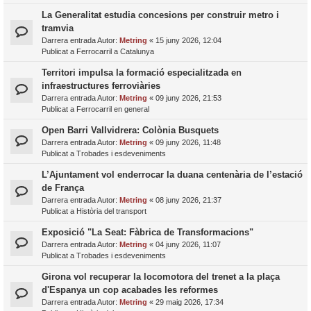
La Generalitat estudia concesions per construir metro i
tramvia
Darrera entrada Autor:
Metring
«
15 juny 2026, 12:04
Publicat a
Ferrocarril a Catalunya
Territori impulsa la formació especialitzada en
infraestructures ferroviàries
Darrera entrada Autor:
Metring
«
09 juny 2026, 21:53
Publicat a
Ferrocarril en general
Open Barri Vallvidrera: Colònia Busquets
Darrera entrada Autor:
Metring
«
09 juny 2026, 11:48
Publicat a
Trobades i esdeveniments
L’Ajuntament vol enderrocar la duana centenària de l’estació
de França
Darrera entrada Autor:
Metring
«
08 juny 2026, 21:37
Publicat a
Història del transport
Exposició "La Seat: Fàbrica de Transformacions"
Darrera entrada Autor:
Metring
«
04 juny 2026, 11:07
Publicat a
Trobades i esdeveniments
Girona vol recuperar la locomotora del trenet a la plaça
d'Espanya un cop acabades les reformes
Darrera entrada Autor:
Metring
«
29 maig 2026, 17:34