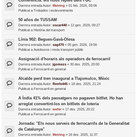
Conferència: els nous reptes dels FGC
Darrera entrada Autor:
Metring
«
01 feb. 2026, 09:06
Publicat a
Trobades i esdeveniments
50 años de TUSSAM
Darrera entrada Autor:
oscar440
«
12 gen. 2026, 09:27
Publicat a
Història del transport
Línia 902: Begues-Gavà-Olesa
Darrera entrada Autor:
sag470
«
05 gen. 2026, 19:56
Publicat a
Autobusos i resta transport públic
Assignació d'horaris als operadors de ferrocarril
Darrera entrada Autor:
jgomezs
«
30 des. 2025, 20:00
Publicat a
Ferrocarril en general
Alcalde perd tren inaugural a Tlajomulco, Mèxic
Darrera entrada Autor:
Renfe445
«
18 des. 2025, 21:24
Publicat a
Ferrocarril en general
A Índia 41% dels passatgers no pagaven bitllet. Ho han
arreglat convertint-los en bitllets de loteria
Darrera entrada Autor:
wefer
«
17 des. 2025, 20:22
Publicat a
Ferrocarril en general
Jornada: "Els nous serveis de ferrocarrils de la Generalitat
de Catalunya"
Darrera entrada Autor:
Metring
«
16 des. 2025, 11:37