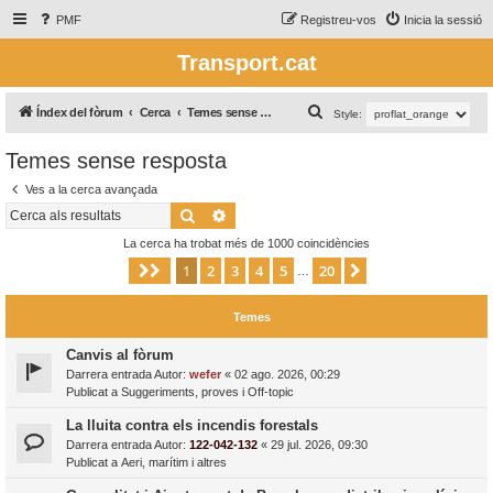
PMF
Registreu-vos
Inicia la sessió
Transport.cat
C
Índex del fòrum
Cerca
Temes sense resposta
Style:
e
Temes sense resposta
r
Ves a la cerca avançada
c
Cerca
Cerca avançada
a
La cerca ha trobat més de 1000 coincidències
1
2
3
4
5
20
Pàgina
1
de
20
Següent
…
Temes
Canvis al fòrum
Darrera entrada Autor:
wefer
«
02 ago. 2026, 00:29
Publicat a
Suggeriments, proves i Off-topic
La lluita contra els incendis forestals
Darrera entrada Autor:
122-042-132
«
29 jul. 2026, 09:30
Publicat a
Aeri, marítim i altres