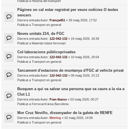
Publicat a
Història del transport
Págines on cal estar registrat per veure notícies O textes
sencers
Darrera entrada Autor:
França451
«
28 maig 2026, 17:52
Publicat a
Transport en general
Noves unitats 214, de FGC
Darrera entrada Autor:
122-042-132
«
19 maig 2026, 18:39
Publicat a
Material rodant ferroviari
Col·laboracions públicoprivades
Darrera entrada Autor:
122-042-132
«
10 maig 2026, 20:04
Publicat a
Transport en general
Tancament d'estacions de muntanya d'FGC al vehicle privat
Darrera entrada Autor:
122-042-132
«
09 maig 2026, 23:13
Publicat a
Transport en general
Busquen a qui va salvar una persona que va caure a la via a
Clot L1
Darrera entrada Autor:
Fran-Ikarus
«
03 maig 2026, 00:27
Publicat a
Ferrocarril àrea Barcelona
Mor Cruz Novillo, dissenyador de la galeta de RENFE
Darrera entrada Autor:
Metring
«
02 maig 2026, 14:58
Publicat a
Transport en general