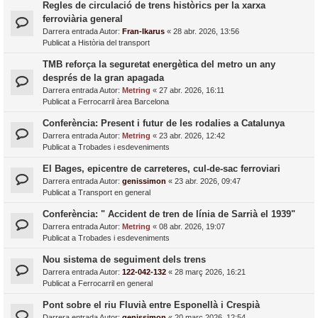
Regles de circulació de trens històrics per la xarxa
ferroviària general
Darrera entrada Autor:
Fran-Ikarus
«
28 abr. 2026, 13:56
Publicat a
Història del transport
TMB reforça la seguretat energètica del metro un any
després de la gran apagada
Darrera entrada Autor:
Metring
«
27 abr. 2026, 16:11
Publicat a
Ferrocarril àrea Barcelona
Conferència: Present i futur de les rodalies a Catalunya
Darrera entrada Autor:
Metring
«
23 abr. 2026, 12:42
Publicat a
Trobades i esdeveniments
El Bages, epicentre de carreteres, cul-de-sac ferroviari
Darrera entrada Autor:
genissimon
«
23 abr. 2026, 09:47
Publicat a
Transport en general
Conferència: " Accident de tren de línia de Sarrià el 1939"
Darrera entrada Autor:
Metring
«
08 abr. 2026, 19:07
Publicat a
Trobades i esdeveniments
Nou sistema de seguiment dels trens
Darrera entrada Autor:
122-042-132
«
28 març 2026, 16:21
Publicat a
Ferrocarril en general
Pont sobre el riu Fluvià entre Esponellà i Crespià
Darrera entrada Autor:
genissimon
«
20 març 2026, 12:54