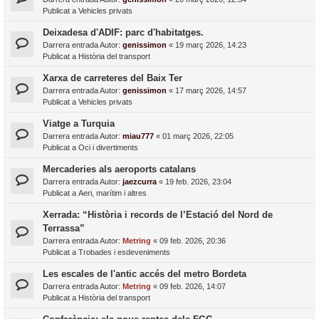
Publicat a
Vehicles privats
Deixadesa d'ADIF: parc d'habitatges.
Darrera entrada Autor:
genissimon
«
19 març 2026, 14:23
Publicat a
Història del transport
Xarxa de carreteres del Baix Ter
Darrera entrada Autor:
genissimon
«
17 març 2026, 14:57
Publicat a
Vehicles privats
Viatge a Turquia
Darrera entrada Autor:
miau777
«
01 març 2026, 22:05
Publicat a
Oci i divertiments
Mercaderies als aeroports catalans
Darrera entrada Autor:
jaezcurra
«
19 feb. 2026, 23:04
Publicat a
Aeri, marítim i altres
Xerrada: “Història i records de l’Estació del Nord de
Terrassa”
Darrera entrada Autor:
Metring
«
09 feb. 2026, 20:36
Publicat a
Trobades i esdeveniments
Les escales de l'antic accés del metro Bordeta
Darrera entrada Autor:
Metring
«
09 feb. 2026, 14:07
Publicat a
Història del transport