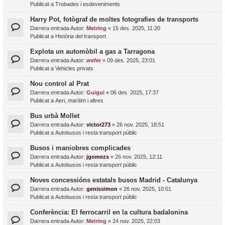
Publicat a
Trobades i esdeveniments
Harry Pot, fotògraf de moltes fotografies de transports
Darrera entrada Autor:
Metring
«
15 des. 2025, 11:20
Publicat a
Història del transport
Explota un automòbil a gas a Tarragona
Darrera entrada Autor:
wefer
«
09 des. 2025, 23:01
Publicat a
Vehicles privats
Nou control al Prat
Darrera entrada Autor:
Guigui
«
06 des. 2025, 17:37
Publicat a
Aeri, marítim i altres
Bus urbà Mollet
Darrera entrada Autor:
victor273
«
26 nov. 2025, 18:51
Publicat a
Autobusos i resta transport públic
Busos i maniobres complicades
Darrera entrada Autor:
jgomezs
«
26 nov. 2025, 12:11
Publicat a
Autobusos i resta transport públic
Noves concessións estatals busos Madrid - Catalunya
Darrera entrada Autor:
genissimon
«
26 nov. 2025, 10:01
Publicat a
Autobusos i resta transport públic
Conferència: El ferrocarril en la cultura badalonina
Darrera entrada Autor:
Metring
«
24 nov. 2025, 22:03