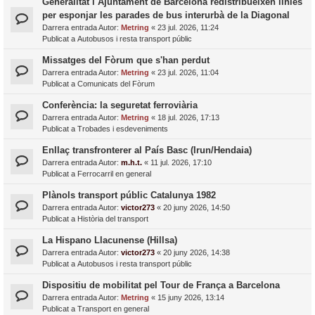
Generalitat i Ajuntament de Barcelona redistribueixen línies
per esponjar les parades de bus interurbà de la Diagonal
Darrera entrada Autor:
Metring
«
23 jul. 2026, 11:24
Publicat a
Autobusos i resta transport públic
Missatges del Fòrum que s'han perdut
Darrera entrada Autor:
Metring
«
23 jul. 2026, 11:04
Publicat a
Comunicats del Fòrum
Conferència: la seguretat ferroviària
Darrera entrada Autor:
Metring
«
18 jul. 2026, 17:13
Publicat a
Trobades i esdeveniments
Enllaç transfronterer al País Basc (Irun/Hendaia)
Darrera entrada Autor:
m.h.t.
«
11 jul. 2026, 17:10
Publicat a
Ferrocarril en general
Plànols transport públic Catalunya 1982
Darrera entrada Autor:
victor273
«
20 juny 2026, 14:50
Publicat a
Història del transport
La Hispano Llacunense (Hillsa)
Darrera entrada Autor:
victor273
«
20 juny 2026, 14:38
Publicat a
Autobusos i resta transport públic
Dispositiu de mobilitat pel Tour de França a Barcelona
Darrera entrada Autor:
Metring
«
15 juny 2026, 13:14
Publicat a
Transport en general