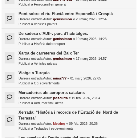
Publicat a
Ferrocarril en general
Pont sobre el riu Fluvià entre Esponellà i Crespià
Darrera entrada Autor:
genissimon
«
20 març 2026, 12:54
Publicat a
Vehicles privats
Deixadesa d'ADIF: parc d'habitatges.
Darrera entrada Autor:
genissimon
«
19 març 2026, 14:23
Publicat a
Història del transport
Xarxa de carreteres del Baix Ter
Darrera entrada Autor:
genissimon
«
17 març 2026, 14:57
Publicat a
Vehicles privats
Viatge a Turquia
Darrera entrada Autor:
miau777
«
01 març 2026, 22:05
Publicat a
Oci i divertiments
Mercaderies als aeroports catalans
Darrera entrada Autor:
jaezcurra
«
19 feb. 2026, 23:04
Publicat a
Aeri, marítim i altres
Xerrada: “Història i records de l’Estació del Nord de
Terrassa”
Darrera entrada Autor:
Metring
«
09 feb. 2026, 20:36
Publicat a
Trobades i esdeveniments
Les escales de l'antic accés del metro Bordeta