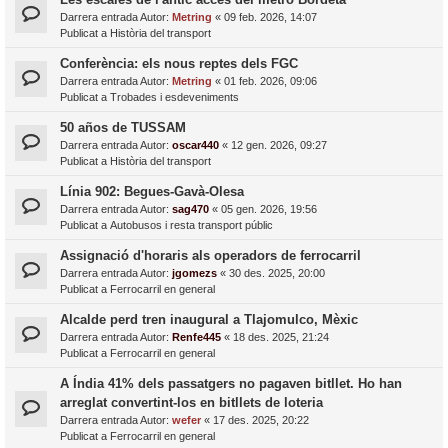
Darrera entrada Autor:
Metring
«
09 feb. 2026, 14:07
Publicat a
Història del transport
Conferència: els nous reptes dels FGC
Darrera entrada Autor:
Metring
«
01 feb. 2026, 09:06
Publicat a
Trobades i esdeveniments
50 años de TUSSAM
Darrera entrada Autor:
oscar440
«
12 gen. 2026, 09:27
Publicat a
Història del transport
Línia 902: Begues-Gavà-Olesa
Darrera entrada Autor:
sag470
«
05 gen. 2026, 19:56
Publicat a
Autobusos i resta transport públic
Assignació d'horaris als operadors de ferrocarril
Darrera entrada Autor:
jgomezs
«
30 des. 2025, 20:00
Publicat a
Ferrocarril en general
Alcalde perd tren inaugural a Tlajomulco, Mèxic
Darrera entrada Autor:
Renfe445
«
18 des. 2025, 21:24
Publicat a
Ferrocarril en general
A Índia 41% dels passatgers no pagaven bitllet. Ho han
arreglat convertint-los en bitllets de loteria
Darrera entrada Autor:
wefer
«
17 des. 2025, 20:22
Publicat a
Ferrocarril en general