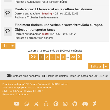
Publicat a
Autobusos i resta transport públic
Conferència: El ferrocarril en la cultura badalonina
Darrera entrada Autor:
Metring
«
24 nov. 2025, 22:03
Publicat a
Trobades i esdeveniments
Finalment tindrem una veritable xarxa ferroviària europea.
Objectiu: transportar tancs
Darrera entrada Autor:
wefer
«
23 nov. 2025, 13:22
Publicat a
Ferrocarril en general
La cerca ha trobat més de 1000 coincidències
1
2
3
4
5
20
Pàgina
1
de
20
Següent
…
Salta a
Contacta amb nosaltres
Elimina les galetes
Totes les hores són
UTC+02:00
Funciona amb
phpBB
® Forum Software © phpBB Limited
Traducció del phpBB: Isaac Garcia Abrodos
Style
proflat
Autor: ©
Mazeltof
2017
Privadesa
|
Condicions