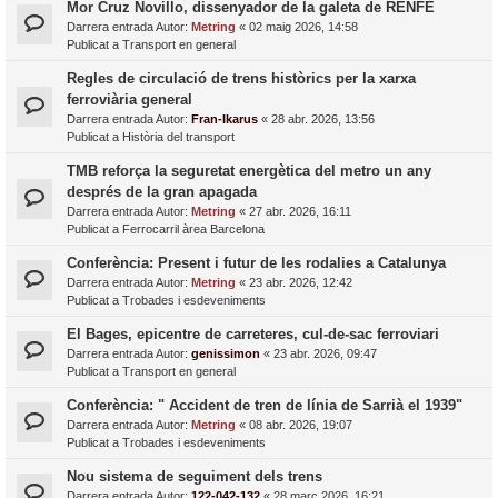
Mor Cruz Novillo, dissenyador de la galeta de RENFE
Darrera entrada Autor:
Metring
«
02 maig 2026, 14:58
Publicat a
Transport en general
Regles de circulació de trens històrics per la xarxa
ferroviària general
Darrera entrada Autor:
Fran-Ikarus
«
28 abr. 2026, 13:56
Publicat a
Història del transport
TMB reforça la seguretat energètica del metro un any
després de la gran apagada
Darrera entrada Autor:
Metring
«
27 abr. 2026, 16:11
Publicat a
Ferrocarril àrea Barcelona
Conferència: Present i futur de les rodalies a Catalunya
Darrera entrada Autor:
Metring
«
23 abr. 2026, 12:42
Publicat a
Trobades i esdeveniments
El Bages, epicentre de carreteres, cul-de-sac ferroviari
Darrera entrada Autor:
genissimon
«
23 abr. 2026, 09:47
Publicat a
Transport en general
Conferència: " Accident de tren de línia de Sarrià el 1939"
Darrera entrada Autor:
Metring
«
08 abr. 2026, 19:07
Publicat a
Trobades i esdeveniments
Nou sistema de seguiment dels trens
Darrera entrada Autor:
122-042-132
«
28 març 2026, 16:21