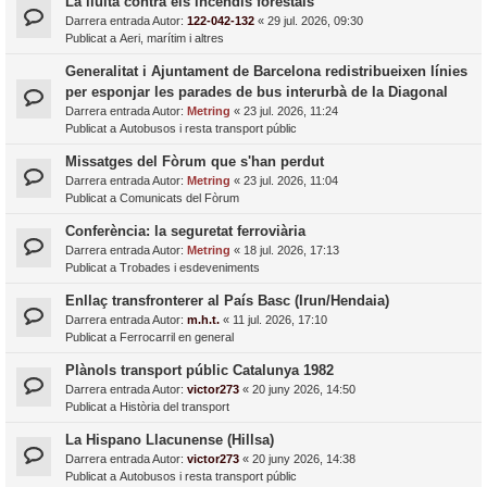
La lluita contra els incendis forestals
Darrera entrada Autor:
122-042-132
«
29 jul. 2026, 09:30
Publicat a
Aeri, marítim i altres
Generalitat i Ajuntament de Barcelona redistribueixen línies
per esponjar les parades de bus interurbà de la Diagonal
Darrera entrada Autor:
Metring
«
23 jul. 2026, 11:24
Publicat a
Autobusos i resta transport públic
Missatges del Fòrum que s'han perdut
Darrera entrada Autor:
Metring
«
23 jul. 2026, 11:04
Publicat a
Comunicats del Fòrum
Conferència: la seguretat ferroviària
Darrera entrada Autor:
Metring
«
18 jul. 2026, 17:13
Publicat a
Trobades i esdeveniments
Enllaç transfronterer al País Basc (Irun/Hendaia)
Darrera entrada Autor:
m.h.t.
«
11 jul. 2026, 17:10
Publicat a
Ferrocarril en general
Plànols transport públic Catalunya 1982
Darrera entrada Autor:
victor273
«
20 juny 2026, 14:50
Publicat a
Història del transport
La Hispano Llacunense (Hillsa)
Darrera entrada Autor:
victor273
«
20 juny 2026, 14:38
Publicat a
Autobusos i resta transport públic