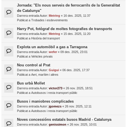
Jornada: "Els nous serveis de ferrocarrils de la Generalitat
de Catalunya"
Darrera entrada Autor:
Metring
«
16 des. 2025, 11:37
Publicat a
Trobades i esdeveniments
Harry Pot, fotògraf de moltes fotografies de transports
Darrera entrada Autor:
Metring
«
15 des. 2025, 11:20
Publicat a
Història del transport
Explota un automòbil a gas a Tarragona
Darrera entrada Autor:
wefer
«
09 des. 2025, 23:01
Publicat a
Vehicles privats
Nou control al Prat
Darrera entrada Autor:
Guigui
«
06 des. 2025, 17:37
Publicat a
Aeri, marítim i altres
Bus urbà Mollet
Darrera entrada Autor:
victor273
«
26 nov. 2025, 18:51
Publicat a
Autobusos i resta transport públic
Busos i maniobres complicades
Darrera entrada Autor:
jgomezs
«
26 nov. 2025, 12:11
Publicat a
Autobusos i resta transport públic
Noves concessións estatals busos Madrid - Catalunya
Darrera entrada Autor:
genissimon
«
26 nov. 2025, 10:01