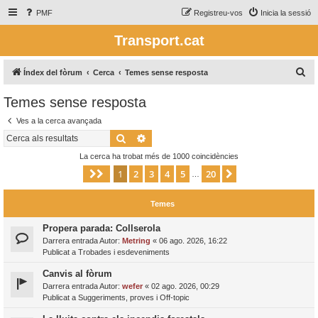
PMF
Registreu-vos
Inicia la sessió
Transport.cat
C
Índex del fòrum
Cerca
Temes sense resposta
e
Temes sense resposta
r
Ves a la cerca avançada
c
Cerca
Cerca avançada
a
La cerca ha trobat més de 1000 coincidències
1
2
3
4
5
20
Pàgina
1
de
20
Següent
…
Temes
Propera parada: Collserola
Darrera entrada Autor:
Metring
«
06 ago. 2026, 16:22
Publicat a
Trobades i esdeveniments
Canvis al fòrum
Darrera entrada Autor:
wefer
«
02 ago. 2026, 00:29
Publicat a
Suggeriments, proves i Off-topic