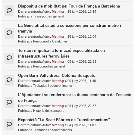
Dispositiu de mobilitat pel Tour de França a Barcelona
Darrera entrada Autor:
Metring
«
15 juny 2026, 13:14
Publicat a
Transport en general
La Generalitat estudia concesions per construir metro i
tramvia
Darrera entrada Autor:
Metring
«
15 juny 2026, 12:04
Publicat a
Ferrocarril a Catalunya
Territori impulsa la formació especialitzada en
infraestructures ferroviàries
Darrera entrada Autor:
Metring
«
09 juny 2026, 21:53
Publicat a
Ferrocarril en general
Open Barri Vallvidrera: Colònia Busquets
Darrera entrada Autor:
Metring
«
09 juny 2026, 11:48
Publicat a
Trobades i esdeveniments
L’Ajuntament vol enderrocar la duana centenària de l’estació
de França
Darrera entrada Autor:
Metring
«
08 juny 2026, 21:37
Publicat a
Història del transport
Exposició "La Seat: Fàbrica de Transformacions"
Darrera entrada Autor:
Metring
«
04 juny 2026, 11:07
Publicat a
Trobades i esdeveniments