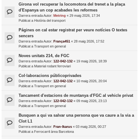
Girona vol recuperar la locomotora del trenet a la plaça
d'Espanya un cop acabades les reformes
Darrera entrada Autor:
Metring
«
29 maig 2026, 17:34
Publicat a
Història del transport
Págines on cal estar registrat per veure notícies O textes
sencers
Darrera entrada Autor:
França451
«
28 maig 2026, 17:52
Publicat a
Transport en general
Noves unitats 214, de FGC
Darrera entrada Autor:
122-042-132
«
19 maig 2026, 18:39
Publicat a
Material rodant ferroviari
Col·laboracions públicoprivades
Darrera entrada Autor:
122-042-132
«
10 maig 2026, 20:04
Publicat a
Transport en general
Tancament d'estacions de muntanya d'FGC al vehicle privat
Darrera entrada Autor:
122-042-132
«
09 maig 2026, 23:13
Publicat a
Transport en general
Busquen a qui va salvar una persona que va caure a la via a
Clot L1
Darrera entrada Autor:
Fran-Ikarus
«
03 maig 2026, 00:27
Publicat a
Ferrocarril àrea Barcelona