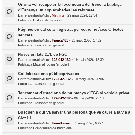
Girona vol recuperar la locomotora del trenet a la plaça
d'Espanya un cop acabades les reformes
Darrera entrada Autor:
Metring
«
29 maig 2026, 17:34
Publicat a
Història del transport
Págines on cal estar registrat per veure notícies O textes
sencers
Darrera entrada Autor:
França451
«
28 maig 2026, 17:52
Publicat a
Transport en general
Noves unitats 214, de FGC
Darrera entrada Autor:
122-042-132
«
19 maig 2026, 18:39
Publicat a
Material rodant ferroviari
Col·laboracions públicoprivades
Darrera entrada Autor:
122-042-132
«
10 maig 2026, 20:04
Publicat a
Transport en general
Tancament d'estacions de muntanya d'FGC al vehicle privat
Darrera entrada Autor:
122-042-132
«
09 maig 2026, 23:13
Publicat a
Transport en general
Busquen a qui va salvar una persona que va caure a la via a
Clot L1
Darrera entrada Autor:
Fran-Ikarus
«
03 maig 2026, 00:27
Publicat a
Ferrocarril àrea Barcelona