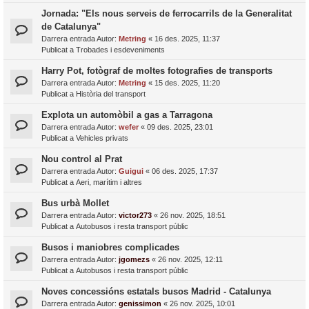
Jornada: "Els nous serveis de ferrocarrils de la Generalitat
de Catalunya"
Darrera entrada Autor:
Metring
«
16 des. 2025, 11:37
Publicat a
Trobades i esdeveniments
Harry Pot, fotògraf de moltes fotografies de transports
Darrera entrada Autor:
Metring
«
15 des. 2025, 11:20
Publicat a
Història del transport
Explota un automòbil a gas a Tarragona
Darrera entrada Autor:
wefer
«
09 des. 2025, 23:01
Publicat a
Vehicles privats
Nou control al Prat
Darrera entrada Autor:
Guigui
«
06 des. 2025, 17:37
Publicat a
Aeri, marítim i altres
Bus urbà Mollet
Darrera entrada Autor:
victor273
«
26 nov. 2025, 18:51
Publicat a
Autobusos i resta transport públic
Busos i maniobres complicades
Darrera entrada Autor:
jgomezs
«
26 nov. 2025, 12:11
Publicat a
Autobusos i resta transport públic
Noves concessións estatals busos Madrid - Catalunya
Darrera entrada Autor:
genissimon
«
26 nov. 2025, 10:01