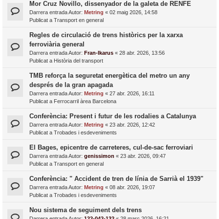
Mor Cruz Novillo, dissenyador de la galeta de RENFE
Darrera entrada Autor:
Metring
«
02 maig 2026, 14:58
Publicat a
Transport en general
Regles de circulació de trens històrics per la xarxa
ferroviària general
Darrera entrada Autor:
Fran-Ikarus
«
28 abr. 2026, 13:56
Publicat a
Història del transport
TMB reforça la seguretat energètica del metro un any
després de la gran apagada
Darrera entrada Autor:
Metring
«
27 abr. 2026, 16:11
Publicat a
Ferrocarril àrea Barcelona
Conferència: Present i futur de les rodalies a Catalunya
Darrera entrada Autor:
Metring
«
23 abr. 2026, 12:42
Publicat a
Trobades i esdeveniments
El Bages, epicentre de carreteres, cul-de-sac ferroviari
Darrera entrada Autor:
genissimon
«
23 abr. 2026, 09:47
Publicat a
Transport en general
Conferència: " Accident de tren de línia de Sarrià el 1939"
Darrera entrada Autor:
Metring
«
08 abr. 2026, 19:07
Publicat a
Trobades i esdeveniments
Nou sistema de seguiment dels trens
Darrera entrada Autor:
122-042-132
«
28 març 2026, 16:21