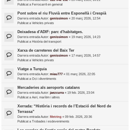
Publicat a
Ferrocarril en general
Pont sobre el riu Fluvià entre Esponellà i Crespià
Darrera entrada Autor:
genissimon
«
20 març 2026, 12:54
Publicat a
Vehicles privats
Deixadesa d'ADIF: parc d'habitatges.
Darrera entrada Autor:
genissimon
«
19 març 2026, 14:23
Publicat a
Història del transport
Xarxa de carreteres del Baix Ter
Darrera entrada Autor:
genissimon
«
17 març 2026, 14:57
Publicat a
Vehicles privats
Viatge a Turquia
Darrera entrada Autor:
miau777
«
01 març 2026, 22:05
Publicat a
Oci i divertiments
Mercaderies als aeroports catalans
Darrera entrada Autor:
jaezcurra
«
19 feb. 2026, 23:04
Publicat a
Aeri, marítim i altres
Xerrada: “Història i records de l’Estació del Nord de
Terrassa”
Darrera entrada Autor:
Metring
«
09 feb. 2026, 20:36
Publicat a
Trobades i esdeveniments