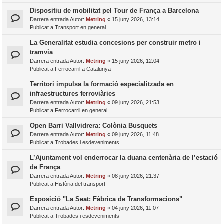
Dispositiu de mobilitat pel Tour de França a Barcelona
Darrera entrada Autor:
Metring
«
15 juny 2026, 13:14
Publicat a
Transport en general
La Generalitat estudia concesions per construir metro i
tramvia
Darrera entrada Autor:
Metring
«
15 juny 2026, 12:04
Publicat a
Ferrocarril a Catalunya
Territori impulsa la formació especialitzada en
infraestructures ferroviàries
Darrera entrada Autor:
Metring
«
09 juny 2026, 21:53
Publicat a
Ferrocarril en general
Open Barri Vallvidrera: Colònia Busquets
Darrera entrada Autor:
Metring
«
09 juny 2026, 11:48
Publicat a
Trobades i esdeveniments
L’Ajuntament vol enderrocar la duana centenària de l’estació
de França
Darrera entrada Autor:
Metring
«
08 juny 2026, 21:37
Publicat a
Història del transport
Exposició "La Seat: Fàbrica de Transformacions"
Darrera entrada Autor:
Metring
«
04 juny 2026, 11:07
Publicat a
Trobades i esdeveniments