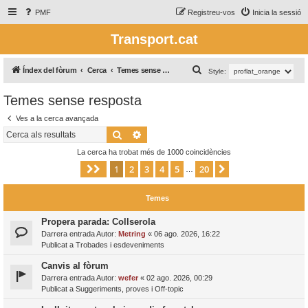
PMF
Registreu-vos
Inicia la sessió
Transport.cat
C
Índex del fòrum
Cerca
Temes sense resposta
Style:
e
Temes sense resposta
r
Ves a la cerca avançada
c
Cerca
Cerca avançada
a
La cerca ha trobat més de 1000 coincidències
1
2
3
4
5
20
Pàgina
1
de
20
Següent
…
Temes
Propera parada: Collserola
Darrera entrada Autor:
Metring
«
06 ago. 2026, 16:22
Publicat a
Trobades i esdeveniments
Canvis al fòrum
Darrera entrada Autor:
wefer
«
02 ago. 2026, 00:29
Publicat a
Suggeriments, proves i Off-topic