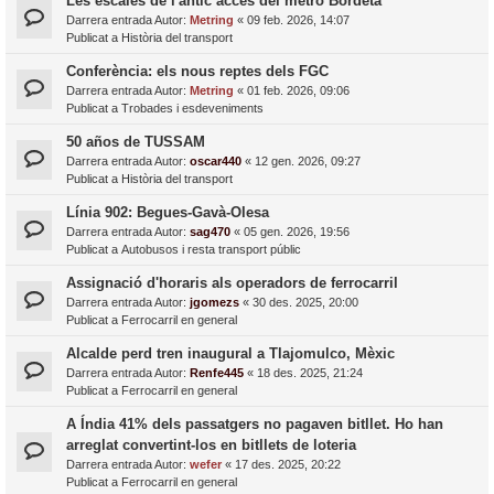
Les escales de l'antic accés del metro Bordeta
Darrera entrada Autor:
Metring
«
09 feb. 2026, 14:07
Publicat a
Història del transport
Conferència: els nous reptes dels FGC
Darrera entrada Autor:
Metring
«
01 feb. 2026, 09:06
Publicat a
Trobades i esdeveniments
50 años de TUSSAM
Darrera entrada Autor:
oscar440
«
12 gen. 2026, 09:27
Publicat a
Història del transport
Línia 902: Begues-Gavà-Olesa
Darrera entrada Autor:
sag470
«
05 gen. 2026, 19:56
Publicat a
Autobusos i resta transport públic
Assignació d'horaris als operadors de ferrocarril
Darrera entrada Autor:
jgomezs
«
30 des. 2025, 20:00
Publicat a
Ferrocarril en general
Alcalde perd tren inaugural a Tlajomulco, Mèxic
Darrera entrada Autor:
Renfe445
«
18 des. 2025, 21:24
Publicat a
Ferrocarril en general
A Índia 41% dels passatgers no pagaven bitllet. Ho han
arreglat convertint-los en bitllets de loteria
Darrera entrada Autor:
wefer
«
17 des. 2025, 20:22
Publicat a
Ferrocarril en general