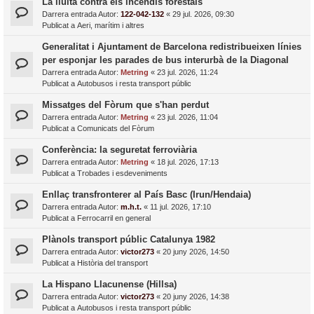
La lluita contra els incendis forestals
Darrera entrada Autor:
122-042-132
«
29 jul. 2026, 09:30
Publicat a
Aeri, marítim i altres
Generalitat i Ajuntament de Barcelona redistribueixen línies
per esponjar les parades de bus interurbà de la Diagonal
Darrera entrada Autor:
Metring
«
23 jul. 2026, 11:24
Publicat a
Autobusos i resta transport públic
Missatges del Fòrum que s'han perdut
Darrera entrada Autor:
Metring
«
23 jul. 2026, 11:04
Publicat a
Comunicats del Fòrum
Conferència: la seguretat ferroviària
Darrera entrada Autor:
Metring
«
18 jul. 2026, 17:13
Publicat a
Trobades i esdeveniments
Enllaç transfronterer al País Basc (Irun/Hendaia)
Darrera entrada Autor:
m.h.t.
«
11 jul. 2026, 17:10
Publicat a
Ferrocarril en general
Plànols transport públic Catalunya 1982
Darrera entrada Autor:
victor273
«
20 juny 2026, 14:50
Publicat a
Història del transport
La Hispano Llacunense (Hillsa)
Darrera entrada Autor:
victor273
«
20 juny 2026, 14:38
Publicat a
Autobusos i resta transport públic