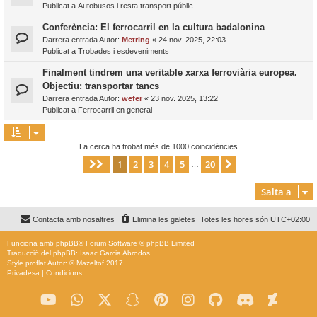
Publicat a
Autobusos i resta transport públic
Conferència: El ferrocarril en la cultura badalonina
Darrera entrada Autor:
Metring
«
24 nov. 2025, 22:03
Publicat a
Trobades i esdeveniments
Finalment tindrem una veritable xarxa ferroviària europea.
Objectiu: transportar tancs
Darrera entrada Autor:
wefer
«
23 nov. 2025, 13:22
Publicat a
Ferrocarril en general
La cerca ha trobat més de 1000 coincidències
1
2
3
4
5
20
Pàgina
1
de
20
Següent
…
Salta a
Contacta amb nosaltres
Elimina les galetes
Totes les hores són
UTC+02:00
Funciona amb
phpBB
® Forum Software © phpBB Limited
Traducció del phpBB: Isaac Garcia Abrodos
Style
proflat
Autor: ©
Mazeltof
2017
Privadesa
|
Condicions