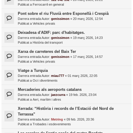
Publicat a
Ferrocarril en general
Pont sobre el riu Fluvià entre Esponellà i Crespià
Darrera entrada Autor:
genissimon
«
20 març 2026, 12:54
Publicat a
Vehicles privats
Deixadesa d'ADIF: parc d'habitatges.
Darrera entrada Autor:
genissimon
«
19 març 2026, 14:23
Publicat a
Història del transport
Xarxa de carreteres del Baix Ter
Darrera entrada Autor:
genissimon
«
17 març 2026, 14:57
Publicat a
Vehicles privats
Viatge a Turquia
Darrera entrada Autor:
miau777
«
01 març 2026, 22:05
Publicat a
Oci i divertiments
Mercaderies als aeroports catalans
Darrera entrada Autor:
jaezcurra
«
19 feb. 2026, 23:04
Publicat a
Aeri, marítim i altres
Xerrada: “Història i records de l’Estació del Nord de
Terrassa”
Darrera entrada Autor:
Metring
«
09 feb. 2026, 20:36
Publicat a
Trobades i esdeveniments