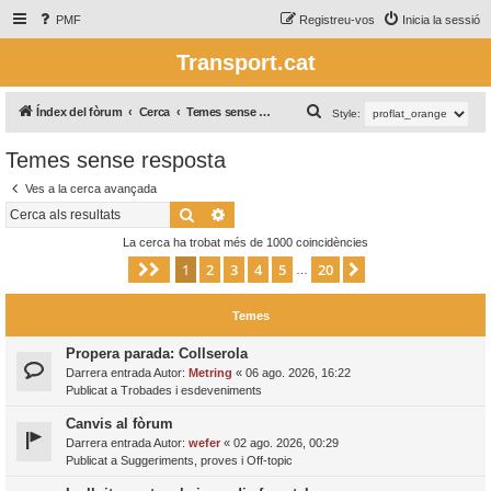
PMF
Registreu-vos
Inicia la sessió
Transport.cat
C
Índex del fòrum
Cerca
Temes sense resposta
Style:
e
Temes sense resposta
r
Ves a la cerca avançada
c
Cerca
Cerca avançada
a
La cerca ha trobat més de 1000 coincidències
1
2
3
4
5
20
Pàgina
1
de
20
Següent
…
Temes
Propera parada: Collserola
Darrera entrada Autor:
Metring
«
06 ago. 2026, 16:22
Publicat a
Trobades i esdeveniments
Canvis al fòrum
Darrera entrada Autor:
wefer
«
02 ago. 2026, 00:29
Publicat a
Suggeriments, proves i Off-topic