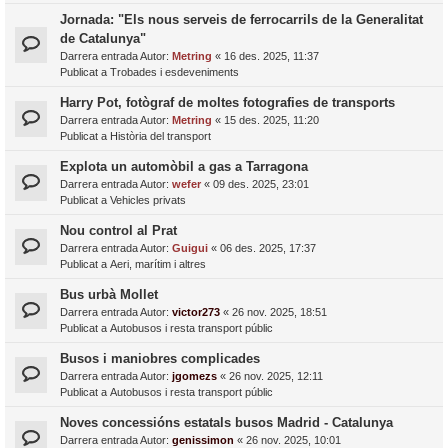
Jornada: "Els nous serveis de ferrocarrils de la Generalitat
de Catalunya"
Darrera entrada Autor:
Metring
«
16 des. 2025, 11:37
Publicat a
Trobades i esdeveniments
Harry Pot, fotògraf de moltes fotografies de transports
Darrera entrada Autor:
Metring
«
15 des. 2025, 11:20
Publicat a
Història del transport
Explota un automòbil a gas a Tarragona
Darrera entrada Autor:
wefer
«
09 des. 2025, 23:01
Publicat a
Vehicles privats
Nou control al Prat
Darrera entrada Autor:
Guigui
«
06 des. 2025, 17:37
Publicat a
Aeri, marítim i altres
Bus urbà Mollet
Darrera entrada Autor:
victor273
«
26 nov. 2025, 18:51
Publicat a
Autobusos i resta transport públic
Busos i maniobres complicades
Darrera entrada Autor:
jgomezs
«
26 nov. 2025, 12:11
Publicat a
Autobusos i resta transport públic
Noves concessións estatals busos Madrid - Catalunya
Darrera entrada Autor:
genissimon
«
26 nov. 2025, 10:01