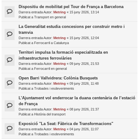
Dispositiu de mobilitat pel Tour de França a Barcelona
Darrera entrada Autor:
Metring
«
15 juny 2026, 13:14
Publicat a
Transport en general
La Generalitat estudia concesions per construir metro i
tramvia
Darrera entrada Autor:
Metring
«
15 juny 2026, 12:04
Publicat a
Ferrocarril a Catalunya
Territori impulsa la formació especialitzada en
infraestructures ferroviàries
Darrera entrada Autor:
Metring
«
09 juny 2026, 21:53
Publicat a
Ferrocarril en general
Open Barri Vallvidrera: Colònia Busquets
Darrera entrada Autor:
Metring
«
09 juny 2026, 11:48
Publicat a
Trobades i esdeveniments
L’Ajuntament vol enderrocar la duana centenària de l’estació
de França
Darrera entrada Autor:
Metring
«
08 juny 2026, 21:37
Publicat a
Història del transport
Exposició "La Seat: Fàbrica de Transformacions"
Darrera entrada Autor:
Metring
«
04 juny 2026, 11:07
Publicat a
Trobades i esdeveniments