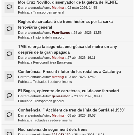
Mor Cruz Novillo, dissenyador de la galeta de RENFE
Darrera entrada Autor:
Metring
«
02 maig 2026, 14:58
Publicat a
Transport en general
Regles de circulació de trens històrics per la xarxa
ferroviària general
Darrera entrada Autor:
Fran-Ikarus
«
28 abr. 2026, 13:56
Publicat a
Història del transport
TMB reforça la seguretat energètica del metro un any
després de la gran apagada
Darrera entrada Autor:
Metring
«
27 abr. 2026, 16:11
Publicat a
Ferrocarril àrea Barcelona
Conferència: Present i futur de les rodalies a Catalunya
Darrera entrada Autor:
Metring
«
23 abr. 2026, 12:42
Publicat a
Trobades i esdeveniments
El Bages, epicentre de carreteres, cul-de-sac ferroviari
Darrera entrada Autor:
genissimon
«
23 abr. 2026, 09:47
Publicat a
Transport en general
Conferència: " Accident de tren de línia de Sarrià el 1939"
Darrera entrada Autor:
Metring
«
08 abr. 2026, 19:07
Publicat a
Trobades i esdeveniments
Nou sistema de seguiment dels trens
Darrera entrada Autor:
122-042-132
«
28 març 2026, 16:21