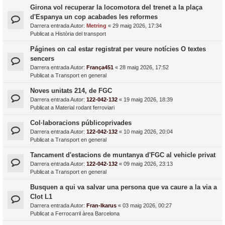
Girona vol recuperar la locomotora del trenet a la plaça
d'Espanya un cop acabades les reformes
Darrera entrada Autor:
Metring
«
29 maig 2026, 17:34
Publicat a
Història del transport
Págines on cal estar registrat per veure notícies O textes
sencers
Darrera entrada Autor:
França451
«
28 maig 2026, 17:52
Publicat a
Transport en general
Noves unitats 214, de FGC
Darrera entrada Autor:
122-042-132
«
19 maig 2026, 18:39
Publicat a
Material rodant ferroviari
Col·laboracions públicoprivades
Darrera entrada Autor:
122-042-132
«
10 maig 2026, 20:04
Publicat a
Transport en general
Tancament d'estacions de muntanya d'FGC al vehicle privat
Darrera entrada Autor:
122-042-132
«
09 maig 2026, 23:13
Publicat a
Transport en general
Busquen a qui va salvar una persona que va caure a la via a
Clot L1
Darrera entrada Autor:
Fran-Ikarus
«
03 maig 2026, 00:27
Publicat a
Ferrocarril àrea Barcelona