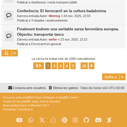
Publicat a
Autobusos i resta transport públic
Conferència: El ferrocarril en la cultura badalonina
Darrera entrada Autor:
Metring
«
24 nov. 2025, 22:03
Publicat a
Trobades i esdeveniments
Finalment tindrem una veritable xarxa ferroviària europea.
Objectiu: transportar tancs
Darrera entrada Autor:
wefer
«
23 nov. 2025, 13:22
Publicat a
Ferrocarril en general
La cerca ha trobat més de 1000 coincidències
1
2
3
4
5
20
Pàgina
1
de
20
Següent
…
Salta a
Contacta amb nosaltres
Elimina les galetes
Totes les hores són
UTC+02:00
Funciona amb
phpBB
® Forum Software © phpBB Limited
Traducció del phpBB: Isaac Garcia Abrodos
Style
proflat
Autor: ©
Mazeltof
2017
Privadesa
|
Condicions