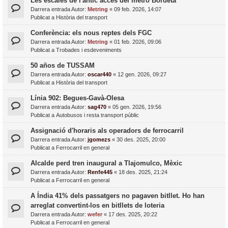
Les escales de l'antic accés del metro Bordeta
Darrera entrada Autor:
Metring
«
09 feb. 2026, 14:07
Publicat a
Història del transport
Conferència: els nous reptes dels FGC
Darrera entrada Autor:
Metring
«
01 feb. 2026, 09:06
Publicat a
Trobades i esdeveniments
50 años de TUSSAM
Darrera entrada Autor:
oscar440
«
12 gen. 2026, 09:27
Publicat a
Història del transport
Línia 902: Begues-Gavà-Olesa
Darrera entrada Autor:
sag470
«
05 gen. 2026, 19:56
Publicat a
Autobusos i resta transport públic
Assignació d'horaris als operadors de ferrocarril
Darrera entrada Autor:
jgomezs
«
30 des. 2025, 20:00
Publicat a
Ferrocarril en general
Alcalde perd tren inaugural a Tlajomulco, Mèxic
Darrera entrada Autor:
Renfe445
«
18 des. 2025, 21:24
Publicat a
Ferrocarril en general
A Índia 41% dels passatgers no pagaven bitllet. Ho han
arreglat convertint-los en bitllets de loteria
Darrera entrada Autor:
wefer
«
17 des. 2025, 20:22
Publicat a
Ferrocarril en general