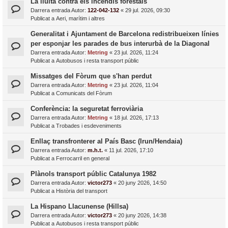
La lluita contra els incendis forestals
Darrera entrada Autor:
122-042-132
«
29 jul. 2026, 09:30
Publicat a
Aeri, marítim i altres
Generalitat i Ajuntament de Barcelona redistribueixen línies
per esponjar les parades de bus interurbà de la Diagonal
Darrera entrada Autor:
Metring
«
23 jul. 2026, 11:24
Publicat a
Autobusos i resta transport públic
Missatges del Fòrum que s'han perdut
Darrera entrada Autor:
Metring
«
23 jul. 2026, 11:04
Publicat a
Comunicats del Fòrum
Conferència: la seguretat ferroviària
Darrera entrada Autor:
Metring
«
18 jul. 2026, 17:13
Publicat a
Trobades i esdeveniments
Enllaç transfronterer al País Basc (Irun/Hendaia)
Darrera entrada Autor:
m.h.t.
«
11 jul. 2026, 17:10
Publicat a
Ferrocarril en general
Plànols transport públic Catalunya 1982
Darrera entrada Autor:
victor273
«
20 juny 2026, 14:50
Publicat a
Història del transport
La Hispano Llacunense (Hillsa)
Darrera entrada Autor:
victor273
«
20 juny 2026, 14:38
Publicat a
Autobusos i resta transport públic