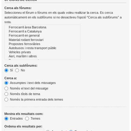
Cerca als fòrums:
Seleccioneu el fòrum o fòrums en els quals voleu realitzar la cerca. Es cerca
automàticament en els subfòrums si no desactiveu l’opció “Cerca als subfòrums” a
sota.
Cerca als subfòrums:
Sí
No
Cerca a:
Assumptes i text dels missatges
Només el text del missatge
Només títols de tema
Només la primera entrada dels temes
Mostra els resultats com:
Entrades
Temes
Ordena els resultats per: