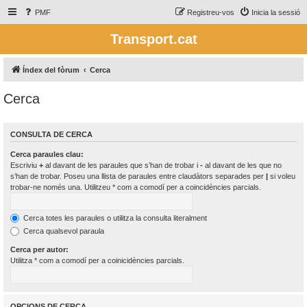
PMF
Registreu-vos
Inicia la sessió
Transport.cat
Índex del fòrum
Cerca
Cerca
CONSULTA DE CERCA
Cerca paraules clau:
Escriviu
+
al davant de les paraules que s’han de trobar i
-
al davant de les que no
s’han de trobar. Poseu una llista de paraules entre claudàtors separades per
|
si voleu
trobar-ne només una. Utilitzeu * com a comodí per a coincidències parcials.
Cerca totes les paraules o utilitza la consulta literalment
Cerca qualsevol paraula
Cerca per autor:
Utilitza * com a comodí per a coinicidències parcials.
OPCIONS DE CERCA