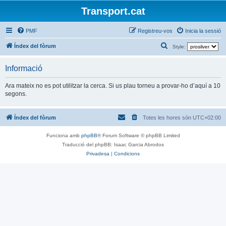
Transport.cat
PMF
Registreu-vos
Inicia la sessió
C
Índex del fòrum
Style:
e
Informació
r
c
Ara mateix no es pot utilitzar la cerca. Si us plau torneu a provar-ho d’aquí a 10
segons.
a
Índex del fòrum
Totes les hores són
UTC+02:00
Funciona amb
phpBB
® Forum Software © phpBB Limited
Traducció del phpBB: Isaac Garcia Abrodos
Privadesa
|
Condicions