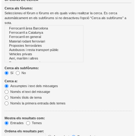
Cerca als fòrums:
Seleccioneu el fòrum o fòrums en els quals voleu realitzar la cerca. Es cerca
automàticament en els subfòrums si no desactiveu l’opció “Cerca als subfòrums” a
sota.
Cerca als subfòrums:
Sí
No
Cerca a:
Assumptes i text dels missatges
Només el text del missatge
Només títols de tema
Només la primera entrada dels temes
Mostra els resultats com:
Entrades
Temes
Ordena els resultats per: