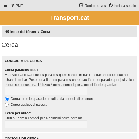
PMF
Registreu-vos
Inicia la sessió
Transport.cat
Índex del fòrum
Cerca
Cerca
CONSULTA DE CERCA
Cerca paraules clau:
Escriviu
+
al davant de les paraules que s’han de trobar i
-
al davant de les que no
s’han de trobar. Poseu una llista de paraules entre claudàtors separades per
|
si voleu
trobar-ne només una. Utilitzeu * com a comodí per a coincidències parcials.
Cerca totes les paraules o utilitza la consulta literalment
Cerca qualsevol paraula
Cerca per autor:
Utilitza * com a comodí per a coinicidències parcials.
OPCIONS DE CERCA