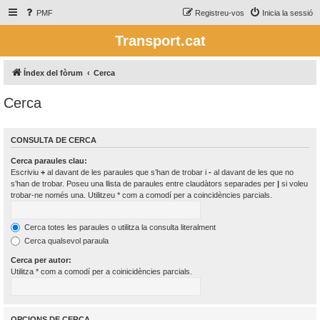
PMF
Registreu-vos
Inicia la sessió
Transport.cat
Índex del fòrum
Cerca
Cerca
CONSULTA DE CERCA
Cerca paraules clau:
Escriviu
+
al davant de les paraules que s’han de trobar i
-
al davant de les que no
s’han de trobar. Poseu una llista de paraules entre claudàtors separades per
|
si voleu
trobar-ne només una. Utilitzeu * com a comodí per a coincidències parcials.
Cerca totes les paraules o utilitza la consulta literalment
Cerca qualsevol paraula
Cerca per autor:
Utilitza * com a comodí per a coinicidències parcials.
OPCIONS DE CERCA