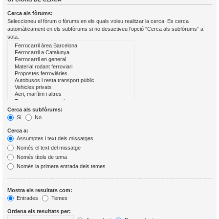
Cerca als fòrums:
Seleccioneu el fòrum o fòrums en els quals voleu realitzar la cerca. Es cerca
automàticament en els subfòrums si no desactiveu l’opció “Cerca als subfòrums” a
sota.
Cerca als subfòrums:
Sí
No
Cerca a:
Assumptes i text dels missatges
Només el text del missatge
Només títols de tema
Només la primera entrada dels temes
Mostra els resultats com:
Entrades
Temes
Ordena els resultats per: