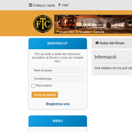
Enllaços ràpids
PMF
Índex del fòrum
BENVINGUT
Per accedir a totes les funcions,
Informació
accedeix al fòrum o crea un compte
nou::
Ara mateix no es pot uti
Recorda’m
Registreu-vos
MENU