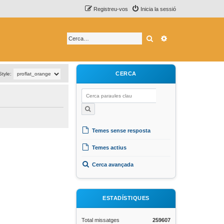
Registreu-vos
Inicia la sessió
Cerca
Cerca avançada
CERCA
Style:
Temes sense resposta
Temes actius
Cerca avançada
ESTADÍSTIQUES
Total missatges
259607