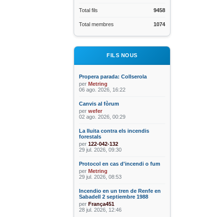
Total fils
9458
Total membres
1074
FILS NOUS
Propera parada: Collserola
per
Metring
06 ago. 2026, 16:22
Canvis al fòrum
per
wefer
02 ago. 2026, 00:29
La lluita contra els incendis
forestals
per
122-042-132
29 jul. 2026, 09:30
Protocol en cas d'incendi o fum
per
Metring
29 jul. 2026, 08:53
Incendio en un tren de Renfe en
Sabadell 2 septiembre 1988
per
França451
28 jul. 2026, 12:46