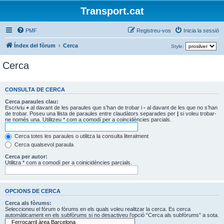
Transport.cat
PMF
Registreu-vos
Inicia la sessió
Índex del fòrum
Cerca
Style:
Cerca
CONSULTA DE CERCA
Cerca paraules clau:
Escriviu
+
al davant de les paraules que s’han de trobar i
-
al davant de les que no s’han
de trobar. Poseu una llista de paraules entre claudàtors separades per
|
si voleu trobar-
ne només una. Utilitzeu * com a comodí per a coincidències parcials.
Cerca totes les paraules o utilitza la consulta literalment
Cerca qualsevol paraula
Cerca per autor:
Utilitza * com a comodí per a coinicidències parcials.
OPCIONS DE CERCA
Cerca als fòrums:
Seleccioneu el fòrum o fòrums en els quals voleu realitzar la cerca. Es cerca
automàticament en els subfòrums si no desactiveu l’opció “Cerca als subfòrums” a sota.