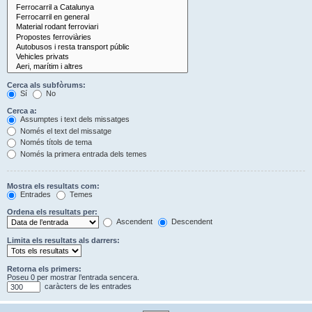
Cerca als subfòrums:
Sí
No
Cerca a:
Assumptes i text dels missatges
Només el text del missatge
Només títols de tema
Només la primera entrada dels temes
Mostra els resultats com:
Entrades
Temes
Ordena els resultats per:
Ascendent
Descendent
Limita els resultats als darrers:
Retorna els primers:
Poseu 0 per mostrar l’entrada sencera.
caràcters de les entrades