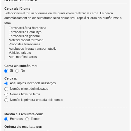
OPCIONS DE CERCA
Cerca als fòrums:
Seleccioneu el fòrum o fòrums en els quals voleu realitzar la cerca. Es cerca
automàticament en els subfòrums si no desactiveu l’opció “Cerca als subfòrums” a
sota.
Cerca als subfòrums:
Sí
No
Cerca a:
Assumptes i text dels missatges
Només el text del missatge
Només títols de tema
Només la primera entrada dels temes
Mostra els resultats com:
Entrades
Temes
Ordena els resultats per: