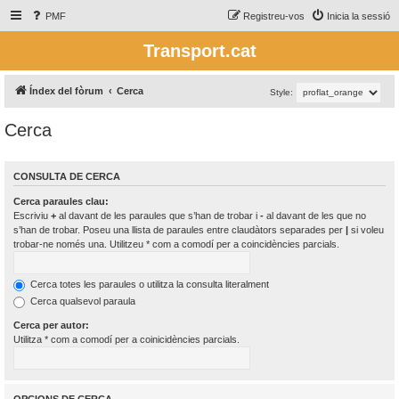
PMF
Registreu-vos
Inicia la sessió
Transport.cat
Índex del fòrum
Cerca
Style:
Cerca
CONSULTA DE CERCA
Cerca paraules clau:
Escriviu
+
al davant de les paraules que s’han de trobar i
-
al davant de les que no
s’han de trobar. Poseu una llista de paraules entre claudàtors separades per
|
si voleu
trobar-ne només una. Utilitzeu * com a comodí per a coincidències parcials.
Cerca totes les paraules o utilitza la consulta literalment
Cerca qualsevol paraula
Cerca per autor:
Utilitza * com a comodí per a coinicidències parcials.