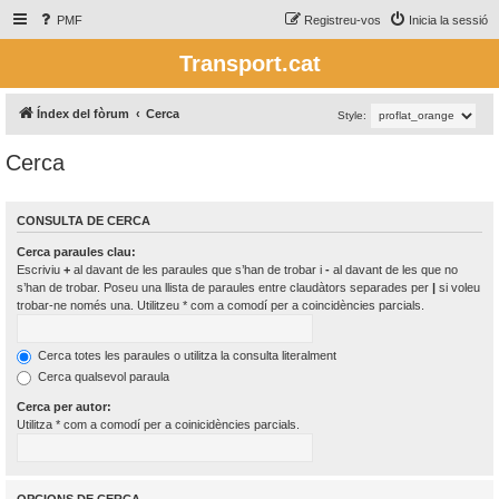
PMF
Registreu-vos
Inicia la sessió
Transport.cat
Índex del fòrum
Cerca
Style:
Cerca
CONSULTA DE CERCA
Cerca paraules clau:
Escriviu
+
al davant de les paraules que s’han de trobar i
-
al davant de les que no
s’han de trobar. Poseu una llista de paraules entre claudàtors separades per
|
si voleu
trobar-ne només una. Utilitzeu * com a comodí per a coincidències parcials.
Cerca totes les paraules o utilitza la consulta literalment
Cerca qualsevol paraula
Cerca per autor:
Utilitza * com a comodí per a coinicidències parcials.