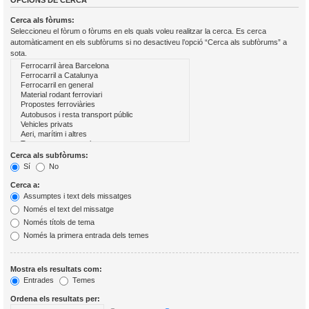
OPCIONS DE CERCA
Cerca als fòrums:
Seleccioneu el fòrum o fòrums en els quals voleu realitzar la cerca. Es cerca
automàticament en els subfòrums si no desactiveu l’opció “Cerca als subfòrums” a
sota.
Cerca als subfòrums:
Sí
No
Cerca a:
Assumptes i text dels missatges
Només el text del missatge
Només títols de tema
Només la primera entrada dels temes
Mostra els resultats com:
Entrades
Temes
Ordena els resultats per: