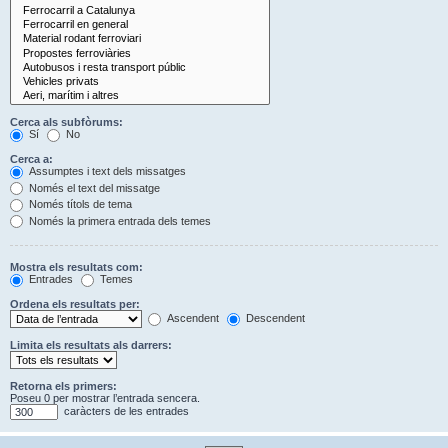
Cerca als subfòrums:
Sí
No
Cerca a:
Assumptes i text dels missatges
Només el text del missatge
Només títols de tema
Només la primera entrada dels temes
Mostra els resultats com:
Entrades
Temes
Ordena els resultats per:
Ascendent
Descendent
Limita els resultats als darrers:
Retorna els primers:
Poseu 0 per mostrar l’entrada sencera.
caràcters de les entrades