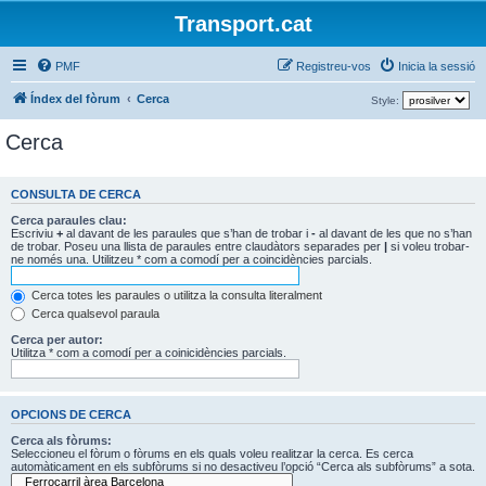
Transport.cat
PMF
Registreu-vos
Inicia la sessió
Índex del fòrum
Cerca
Style:
Cerca
CONSULTA DE CERCA
Cerca paraules clau:
Escriviu
+
al davant de les paraules que s’han de trobar i
-
al davant de les que no s’han
de trobar. Poseu una llista de paraules entre claudàtors separades per
|
si voleu trobar-
ne només una. Utilitzeu * com a comodí per a coincidències parcials.
Cerca totes les paraules o utilitza la consulta literalment
Cerca qualsevol paraula
Cerca per autor:
Utilitza * com a comodí per a coinicidències parcials.
OPCIONS DE CERCA
Cerca als fòrums:
Seleccioneu el fòrum o fòrums en els quals voleu realitzar la cerca. Es cerca
automàticament en els subfòrums si no desactiveu l’opció “Cerca als subfòrums” a sota.