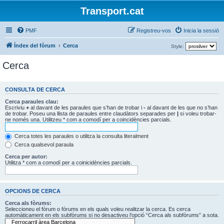
Transport.cat
PMF
Registreu-vos
Inicia la sessió
Índex del fòrum
Cerca
Style:
Cerca
CONSULTA DE CERCA
Cerca paraules clau:
Escriviu
+
al davant de les paraules que s’han de trobar i
-
al davant de les que no s’han
de trobar. Poseu una llista de paraules entre claudàtors separades per
|
si voleu trobar-
ne només una. Utilitzeu * com a comodí per a coincidències parcials.
Cerca totes les paraules o utilitza la consulta literalment
Cerca qualsevol paraula
Cerca per autor:
Utilitza * com a comodí per a coinicidències parcials.
OPCIONS DE CERCA
Cerca als fòrums:
Seleccioneu el fòrum o fòrums en els quals voleu realitzar la cerca. Es cerca
automàticament en els subfòrums si no desactiveu l’opció “Cerca als subfòrums” a sota.