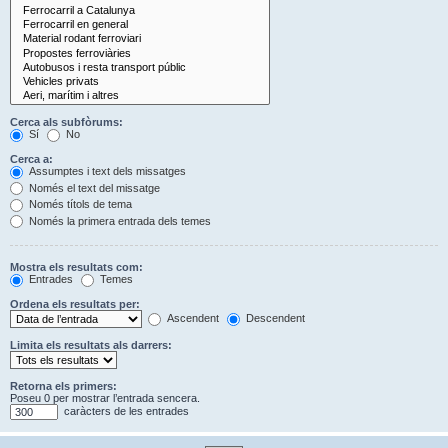
Cerca als subfòrums:
Sí
No
Cerca a:
Assumptes i text dels missatges
Només el text del missatge
Només títols de tema
Només la primera entrada dels temes
Mostra els resultats com:
Entrades
Temes
Ordena els resultats per:
Ascendent
Descendent
Limita els resultats als darrers:
Retorna els primers:
Poseu 0 per mostrar l’entrada sencera.
caràcters de les entrades