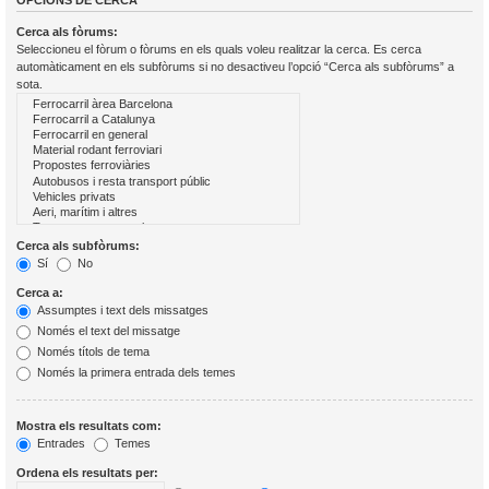
OPCIONS DE CERCA
Cerca als fòrums:
Seleccioneu el fòrum o fòrums en els quals voleu realitzar la cerca. Es cerca
automàticament en els subfòrums si no desactiveu l’opció “Cerca als subfòrums” a
sota.
Cerca als subfòrums:
Sí
No
Cerca a:
Assumptes i text dels missatges
Només el text del missatge
Només títols de tema
Només la primera entrada dels temes
Mostra els resultats com:
Entrades
Temes
Ordena els resultats per: