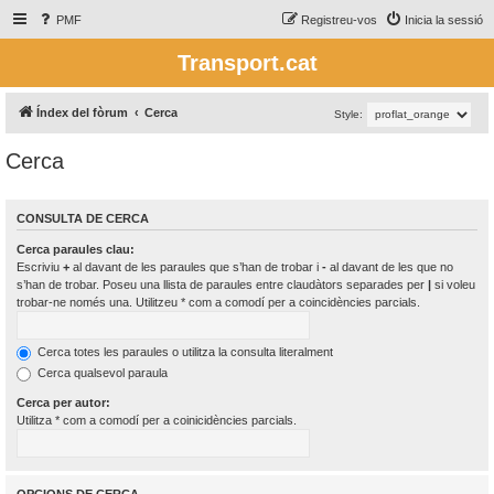
PMF
Registreu-vos
Inicia la sessió
Transport.cat
Índex del fòrum
Cerca
Style:
Cerca
CONSULTA DE CERCA
Cerca paraules clau:
Escriviu
+
al davant de les paraules que s’han de trobar i
-
al davant de les que no
s’han de trobar. Poseu una llista de paraules entre claudàtors separades per
|
si voleu
trobar-ne només una. Utilitzeu * com a comodí per a coincidències parcials.
Cerca totes les paraules o utilitza la consulta literalment
Cerca qualsevol paraula
Cerca per autor:
Utilitza * com a comodí per a coinicidències parcials.