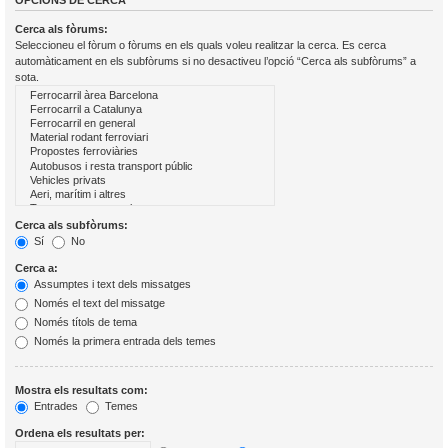
OPCIONS DE CERCA
Cerca als fòrums:
Seleccioneu el fòrum o fòrums en els quals voleu realitzar la cerca. Es cerca
automàticament en els subfòrums si no desactiveu l’opció “Cerca als subfòrums” a
sota.
Cerca als subfòrums:
Sí
No
Cerca a:
Assumptes i text dels missatges
Només el text del missatge
Només títols de tema
Només la primera entrada dels temes
Mostra els resultats com:
Entrades
Temes
Ordena els resultats per: