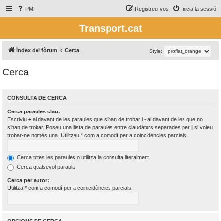
PMF
Registreu-vos
Inicia la sessió
Transport.cat
Índex del fòrum
Cerca
Style:
Cerca
CONSULTA DE CERCA
Cerca paraules clau:
Escriviu
+
al davant de les paraules que s’han de trobar i
-
al davant de les que no
s’han de trobar. Poseu una llista de paraules entre claudàtors separades per
|
si voleu
trobar-ne només una. Utilitzeu * com a comodí per a coincidències parcials.
Cerca totes les paraules o utilitza la consulta literalment
Cerca qualsevol paraula
Cerca per autor:
Utilitza * com a comodí per a coinicidències parcials.