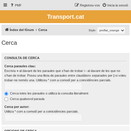
PMF
Registreu-vos
Inicia la sessió
Transport.cat
Índex del fòrum
Cerca
Style:
Cerca
CONSULTA DE CERCA
Cerca paraules clau:
Escriviu
+
al davant de les paraules que s’han de trobar i
-
al davant de les que no
s’han de trobar. Poseu una llista de paraules entre claudàtors separades per
|
si voleu
trobar-ne només una. Utilitzeu * com a comodí per a coincidències parcials.
Cerca totes les paraules o utilitza la consulta literalment
Cerca qualsevol paraula
Cerca per autor:
Utilitza * com a comodí per a coinicidències parcials.