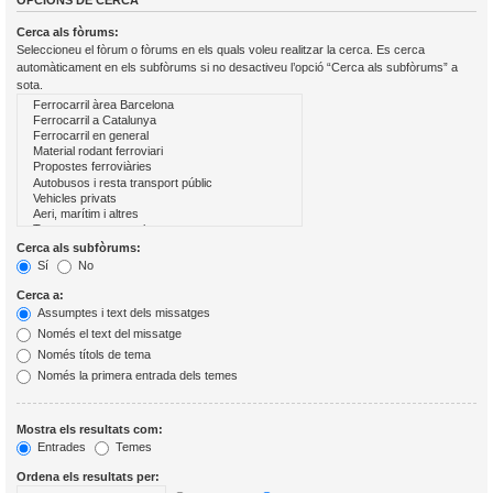
OPCIONS DE CERCA
Cerca als fòrums:
Seleccioneu el fòrum o fòrums en els quals voleu realitzar la cerca. Es cerca
automàticament en els subfòrums si no desactiveu l’opció “Cerca als subfòrums” a
sota.
Cerca als subfòrums:
Sí
No
Cerca a:
Assumptes i text dels missatges
Només el text del missatge
Només títols de tema
Només la primera entrada dels temes
Mostra els resultats com:
Entrades
Temes
Ordena els resultats per: