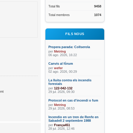
Total fils
9458
Total membres
1074
FILS NOUS
Propera parada: Collserola
per
Metring
06 ago. 2026, 16:22
Canvis al fòrum
per
wefer
02 ago. 2026, 00:29
La lluita contra els incendis
forestals
per
122-042-132
nt
29 jul. 2026, 09:30
Protocol en cas d'incendi o fum
per
Metring
29 jul. 2026, 08:53
Incendio en un tren de Renfe en
Sabadell 2 septiembre 1988
per
França451
28 jul. 2026, 12:46