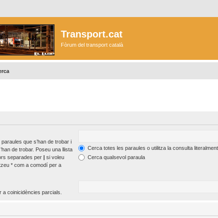
Transport.cat
Fòrum del transport català
erca
 paraules que s’han de trobar i
Cerca totes les paraules o utilitza la consulta literalment
’han de trobar. Poseu una llista
tors separades per
|
si voleu
Cerca qualsevol paraula
itzeu * com a comodí per a
 a coinicidències parcials.