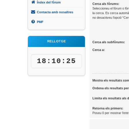
Índex del fòrum
Cerca als fòrums:
Seleccioneu el fòrum o fòr
Contacta amb nosaltres
la cerca. Es cerca automà
no desactiveu l’opció “Ce
PMF
RELLOTGE
Cerca als subfòrums:
Cerca a:
18:10:25
Mostra els resultats co
Ordena els resultats per
Limita els resultats als 
Retorna els primers:
Poseu 0 per mostrar l’ent