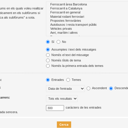
ums en els quals voleu realitzar
ticament en els subfòrums si
rca als subfòrums” a sota.
Sí
No
Assumptes i text dels missatges
Només el text del missatge
Només títols de tema
Només la primera entrada dels temes
m:
Entrades
Temes
:
Ascendent
Descende
darrers:
caràcters de les entrades
rada sencera.