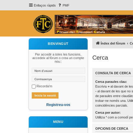
Enllaços ràpids
PMF
Índex del fòrum
C
BENVINGUT
Per accedir a totes les funcions,
Cerca
accedeix al fòrum o crea un compte
nou::
CONSULTA DE CERCA
Cerca paraules clau:
Recorda’m
Escriviu
+
al davant de les
-
al davant de les que no s
de paraules entre claudà
trobar-ne només una. Util
Registreu-vos
coincidències parcials.
Cerca per autor:
Utilitza * com a comodí per
MENU
OPCIONS DE CERCA