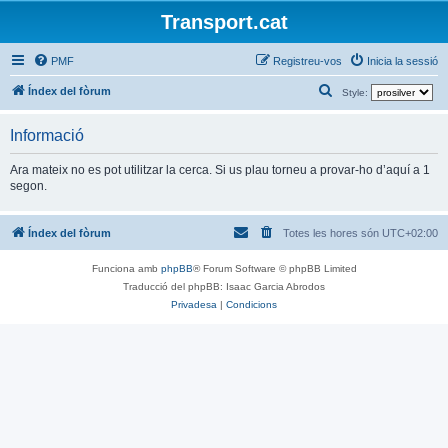
Transport.cat
PMF
Registreu-vos
Inicia la sessió
C
Índex del fòrum
Style:
e
Informació
r
c
Ara mateix no es pot utilitzar la cerca. Si us plau torneu a provar-ho d’aquí a 1
segon.
a
Índex del fòrum
Totes les hores són
UTC+02:00
Funciona amb
phpBB
® Forum Software © phpBB Limited
Traducció del phpBB: Isaac Garcia Abrodos
Privadesa
|
Condicions