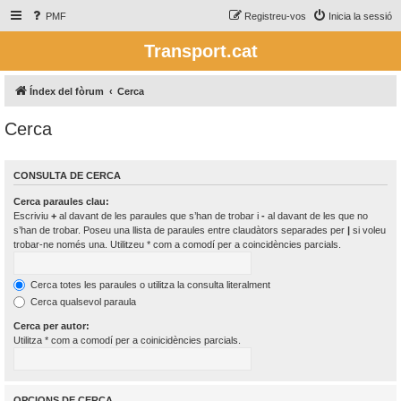
PMF
Registreu-vos
Inicia la sessió
Transport.cat
Índex del fòrum
Cerca
Cerca
CONSULTA DE CERCA
Cerca paraules clau:
Escriviu
+
al davant de les paraules que s’han de trobar i
-
al davant de les que no
s’han de trobar. Poseu una llista de paraules entre claudàtors separades per
|
si voleu
trobar-ne només una. Utilitzeu * com a comodí per a coincidències parcials.
Cerca totes les paraules o utilitza la consulta literalment
Cerca qualsevol paraula
Cerca per autor:
Utilitza * com a comodí per a coinicidències parcials.
OPCIONS DE CERCA