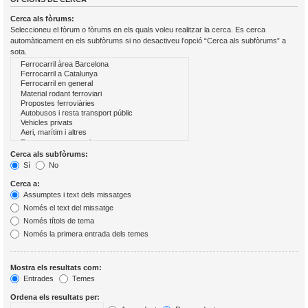
Cerca als fòrums:
Seleccioneu el fòrum o fòrums en els quals voleu realitzar la cerca. Es cerca
automàticament en els subfòrums si no desactiveu l’opció “Cerca als subfòrums” a
sota.
Cerca als subfòrums:
Sí
No
Cerca a:
Assumptes i text dels missatges
Només el text del missatge
Només títols de tema
Només la primera entrada dels temes
Mostra els resultats com:
Entrades
Temes
Ordena els resultats per: