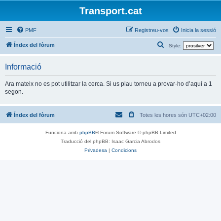
Transport.cat
PMF
Registreu-vos
Inicia la sessió
C
Índex del fòrum
Style:
e
Informació
r
c
Ara mateix no es pot utilitzar la cerca. Si us plau torneu a provar-ho d’aquí a 1
segon.
a
Índex del fòrum
Totes les hores són
UTC+02:00
Funciona amb
phpBB
® Forum Software © phpBB Limited
Traducció del phpBB: Isaac Garcia Abrodos
Privadesa
|
Condicions