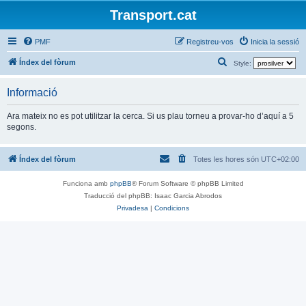
Transport.cat
PMF
Registreu-vos
Inicia la sessió
C
Índex del fòrum
Style:
e
Informació
r
c
Ara mateix no es pot utilitzar la cerca. Si us plau torneu a provar-ho d’aquí a 5
segons.
a
Índex del fòrum
Totes les hores són
UTC+02:00
Funciona amb
phpBB
® Forum Software © phpBB Limited
Traducció del phpBB: Isaac Garcia Abrodos
Privadesa
|
Condicions