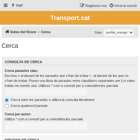
PMF
Registreu-vos
Inicia la sessió
Transport.cat
Índex del fòrum
Cerca
Style:
Cerca
CONSULTA DE CERCA
Cerca paraules clau:
Escriviu
+
al davant de les paraules que s’han de trobar i
-
al davant de les que no
s’han de trobar. Poseu una llista de paraules entre claudàtors separades per
|
si voleu
trobar-ne només una. Utilitzeu * com a comodí per a coincidències parcials.
Cerca totes les paraules o utilitza la consulta literalment
Cerca qualsevol paraula
Cerca per autor:
Utilitza * com a comodí per a coinicidències parcials.