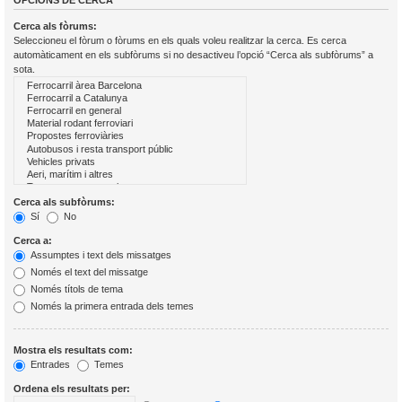
OPCIONS DE CERCA
Cerca als fòrums:
Seleccioneu el fòrum o fòrums en els quals voleu realitzar la cerca. Es cerca
automàticament en els subfòrums si no desactiveu l’opció “Cerca als subfòrums” a
sota.
Cerca als subfòrums:
Sí
No
Cerca a:
Assumptes i text dels missatges
Només el text del missatge
Només títols de tema
Només la primera entrada dels temes
Mostra els resultats com:
Entrades
Temes
Ordena els resultats per: