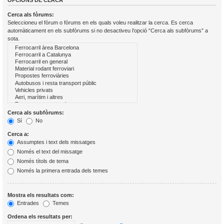
OPCIONS DE CERCA
Cerca als fòrums:
Seleccioneu el fòrum o fòrums en els quals voleu realitzar la cerca. Es cerca
automàticament en els subfòrums si no desactiveu l’opció “Cerca als subfòrums” a
sota.
Cerca als subfòrums:
Sí
No
Cerca a:
Assumptes i text dels missatges
Només el text del missatge
Només títols de tema
Només la primera entrada dels temes
Mostra els resultats com:
Entrades
Temes
Ordena els resultats per: