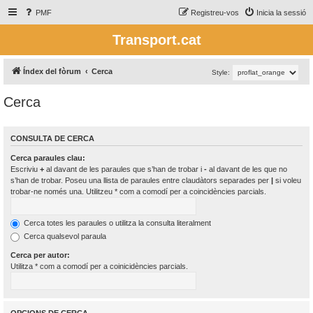
PMF
Registreu-vos
Inicia la sessió
Transport.cat
Índex del fòrum
Cerca
Style:
Cerca
CONSULTA DE CERCA
Cerca paraules clau:
Escriviu
+
al davant de les paraules que s’han de trobar i
-
al davant de les que no
s’han de trobar. Poseu una llista de paraules entre claudàtors separades per
|
si voleu
trobar-ne només una. Utilitzeu * com a comodí per a coincidències parcials.
Cerca totes les paraules o utilitza la consulta literalment
Cerca qualsevol paraula
Cerca per autor:
Utilitza * com a comodí per a coinicidències parcials.