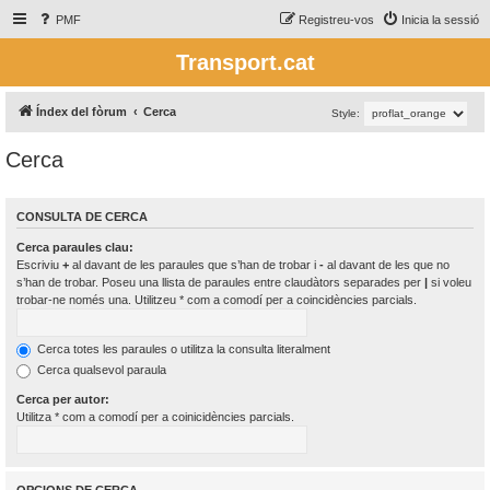
PMF
Registreu-vos
Inicia la sessió
Transport.cat
Índex del fòrum
Cerca
Style:
Cerca
CONSULTA DE CERCA
Cerca paraules clau:
Escriviu
+
al davant de les paraules que s’han de trobar i
-
al davant de les que no
s’han de trobar. Poseu una llista de paraules entre claudàtors separades per
|
si voleu
trobar-ne només una. Utilitzeu * com a comodí per a coincidències parcials.
Cerca totes les paraules o utilitza la consulta literalment
Cerca qualsevol paraula
Cerca per autor:
Utilitza * com a comodí per a coinicidències parcials.