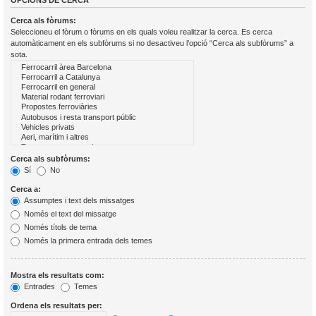
OPCIONS DE CERCA
Cerca als fòrums:
Seleccioneu el fòrum o fòrums en els quals voleu realitzar la cerca. Es cerca
automàticament en els subfòrums si no desactiveu l’opció “Cerca als subfòrums” a
sota.
Cerca als subfòrums:
Sí
No
Cerca a:
Assumptes i text dels missatges
Només el text del missatge
Només títols de tema
Només la primera entrada dels temes
Mostra els resultats com:
Entrades
Temes
Ordena els resultats per: