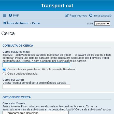
Transport.cat
PMF
Registreu-vos
Inicia la sessió
Índex del fòrum
Cerca
Style:
Cerca
CONSULTA DE CERCA
Cerca paraules clau:
Escriviu
+
al davant de les paraules que s’han de trobar i
-
al davant de les que no s’han
de trobar. Poseu una llista de paraules entre claudàtors separades per
|
si voleu trobar-
ne només una. Utilitzeu * com a comodí per a coincidències parcials.
Cerca totes les paraules o utilitza la consulta literalment
Cerca qualsevol paraula
Cerca per autor:
Utilitza * com a comodí per a coinicidències parcials.
OPCIONS DE CERCA
Cerca als fòrums:
Seleccioneu el fòrum o fòrums en els quals voleu realitzar la cerca. Es cerca
automàticament en els subfòrums si no desactiveu l’opció “Cerca als subfòrums” a sota.