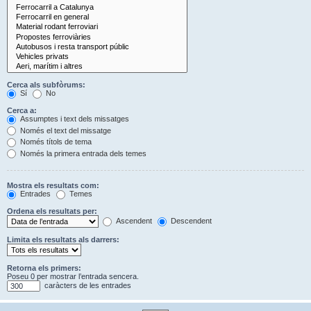
Cerca als subfòrums:
Sí
No
Cerca a:
Assumptes i text dels missatges
Només el text del missatge
Només títols de tema
Només la primera entrada dels temes
Mostra els resultats com:
Entrades
Temes
Ordena els resultats per:
Ascendent
Descendent
Limita els resultats als darrers:
Retorna els primers:
Poseu 0 per mostrar l’entrada sencera.
caràcters de les entrades