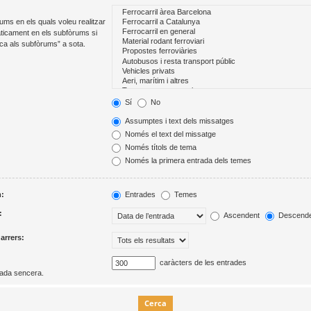
ums en els quals voleu realitzar
ticament en els subfòrums si
rca als subfòrums” a sota.
Sí
No
Assumptes i text dels missatges
Només el text del missatge
Només títols de tema
Només la primera entrada dels temes
m:
Entrades
Temes
:
Ascendent
Descende
darrers:
caràcters de les entrades
rada sencera.