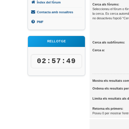
Índex del fòrum
Cerca als fòrums:
Seleccioneu el fòrum o fòr
Contacta amb nosaltres
la cerca. Es cerca automà
no desactiveu l’opció “Ce
PMF
RELLOTGE
Cerca als subfòrums:
Cerca a:
02:57:49
Mostra els resultats co
Ordena els resultats per
Limita els resultats als 
Retorna els primers:
Poseu 0 per mostrar l’ent