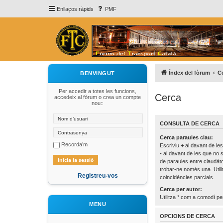
Enllaços ràpids
PMF
Índex del fòrum
C
BENVINGUT
Per accedir a totes les funcions,
Cerca
accedeix al fòrum o crea un compte
nou::
CONSULTA DE CERCA
Cerca paraules clau:
Recorda’m
Escriviu
+
al davant de les
-
al davant de les que no s
de paraules entre claudà
trobar-ne només una. Util
Registreu-vos
coincidències parcials.
Cerca per autor:
Utilitza * com a comodí per
MENU
OPCIONS DE CERCA