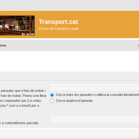
Transport.cat
Fòrum del transport català
erca
 paraules que s’han de trobar i
Cerca totes les paraules o utilitza la consulta literalment
’han de trobar. Poseu una llista
tors separades per
|
si voleu
Cerca qualsevol paraula
itzeu * com a comodí per a
 a coinicidències parcials.