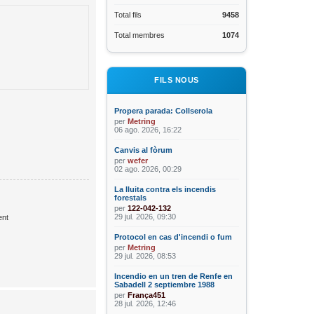
Total fils
9458
Total membres
1074
FILS NOUS
Propera parada: Collserola
per
Metring
06 ago. 2026, 16:22
Canvis al fòrum
per
wefer
02 ago. 2026, 00:29
La lluita contra els incendis
forestals
per
122-042-132
29 jul. 2026, 09:30
nt
Protocol en cas d'incendi o fum
per
Metring
29 jul. 2026, 08:53
Incendio en un tren de Renfe en
Sabadell 2 septiembre 1988
per
França451
28 jul. 2026, 12:46