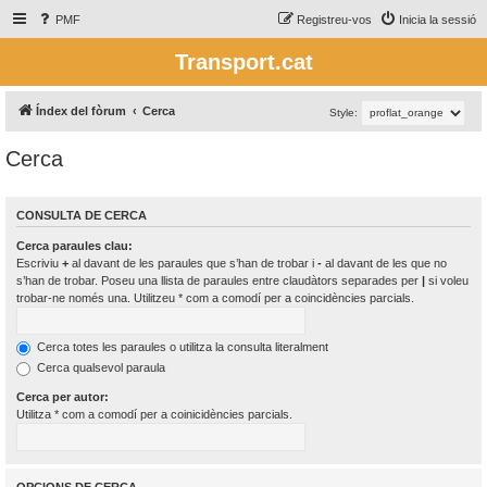
PMF
Registreu-vos
Inicia la sessió
Transport.cat
Índex del fòrum
Cerca
Style:
Cerca
CONSULTA DE CERCA
Cerca paraules clau:
Escriviu
+
al davant de les paraules que s’han de trobar i
-
al davant de les que no
s’han de trobar. Poseu una llista de paraules entre claudàtors separades per
|
si voleu
trobar-ne només una. Utilitzeu * com a comodí per a coincidències parcials.
Cerca totes les paraules o utilitza la consulta literalment
Cerca qualsevol paraula
Cerca per autor:
Utilitza * com a comodí per a coinicidències parcials.