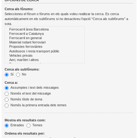
OPCIONS DE CERCA
Cerca als fòrums:
Seleccioneu el fòrum o fòrums en els quals voleu realitzar la cerca. Es cerca
automàticament en els subfòrums si no desactiveu l’opció “Cerca als subfòrums” a
sota.
Cerca als subfòrums:
Sí
No
Cerca a:
Assumptes i text dels missatges
Només el text del missatge
Només títols de tema
Només la primera entrada dels temes
Mostra els resultats com:
Entrades
Temes
Ordena els resultats per: