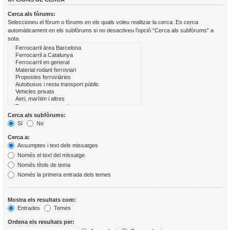
Cerca als fòrums:
Seleccioneu el fòrum o fòrums en els quals voleu realitzar la cerca. Es cerca
automàticament en els subfòrums si no desactiveu l’opció “Cerca als subfòrums” a
sota.
Cerca als subfòrums:
Sí
No
Cerca a:
Assumptes i text dels missatges
Només el text del missatge
Només títols de tema
Només la primera entrada dels temes
Mostra els resultats com:
Entrades
Temes
Ordena els resultats per: