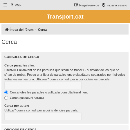
PMF
Registreu-vos
Inicia la sessió
Transport.cat
Índex del fòrum
Cerca
Cerca
CONSULTA DE CERCA
Cerca paraules clau:
Escriviu
+
al davant de les paraules que s’han de trobar i
-
al davant de les que no
s’han de trobar. Poseu una llista de paraules entre claudàtors separades per
|
si voleu
trobar-ne només una. Utilitzeu * com a comodí per a coincidències parcials.
Cerca totes les paraules o utilitza la consulta literalment
Cerca qualsevol paraula
Cerca per autor:
Utilitza * com a comodí per a coinicidències parcials.
OPCIONS DE CERCA