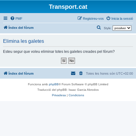
Transport.cat
PMF
Registreu-vos
Inicia la sessió
C
Índex del fòrum
Style:
e
Elimina les galetes
r
c
Esteu segur que voleu eliminar totes les galetes creades pel fòrum?
a
Índex del fòrum
Totes les hores són
UTC+02:00
Funciona amb
phpBB
® Forum Software © phpBB Limited
Traducció del phpBB: Isaac Garcia Abrodos
Privadesa
|
Condicions