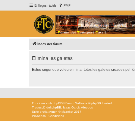
Enllaços ràpids
PMF
Índex del fòrum
Elimina les galetes
Esteu segur que voleu eliminar totes les galetes creades pel f
Funciona amb
phpBB
® Forum Software © phpBB Limited
Traducció del phpBB: Isaac Garcia Abrodos
Style
proflat
Autor: ©
Mazeltof
2017
Privadesa
|
Condicions