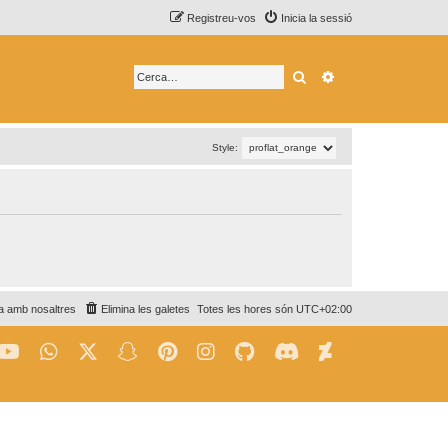
Registreu-vos
Inicia la sessió
Cerca
Cerca avançada
Style:
a amb nosaltres
Elimina les galetes
Totes les hores són
UTC+02:00