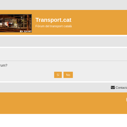
Transport.cat
Fòrum del transport català
òrum?
Contact