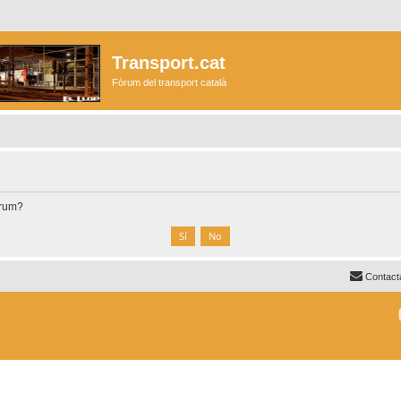
Transport.cat
Fòrum del transport català
òrum?
Contact