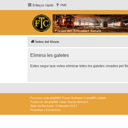
Enllaços ràpids
PMF
Índex del fòrum
Elimina les galetes
Esteu segur que voleu eliminar totes les galetes creades pel f
Funciona amb
phpBB
® Forum Software © phpBB Limited
Traducció del phpBB: Isaac Garcia Abrodos
Style
proflat
Autor: ©
Mazeltof
2017
Privadesa
|
Condicions