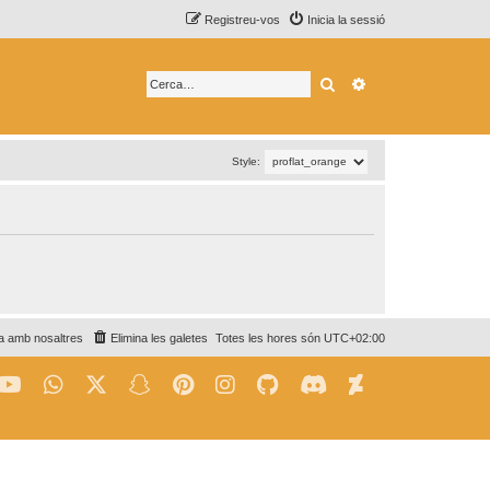
Registreu-vos
Inicia la sessió
Cerca
Cerca avançada
Style:
a amb nosaltres
Elimina les galetes
Totes les hores són
UTC+02:00