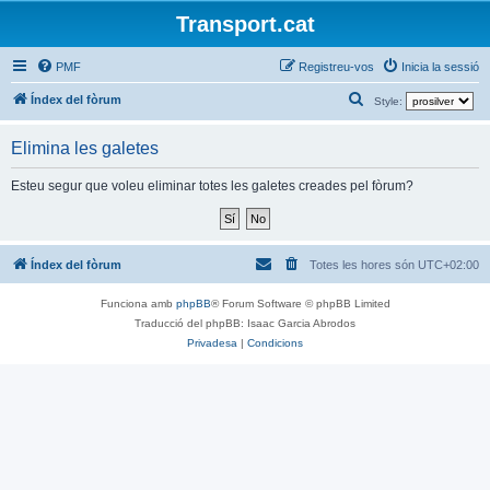
Transport.cat
PMF
Registreu-vos
Inicia la sessió
C
Índex del fòrum
Style:
e
Elimina les galetes
r
c
Esteu segur que voleu eliminar totes les galetes creades pel fòrum?
a
Índex del fòrum
Totes les hores són
UTC+02:00
Funciona amb
phpBB
® Forum Software © phpBB Limited
Traducció del phpBB: Isaac Garcia Abrodos
Privadesa
|
Condicions