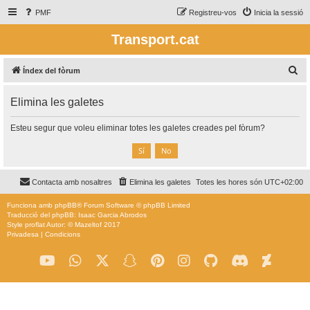
PMF
Registreu-vos
Inicia la sessió
Transport.cat
C
Índex del fòrum
e
Elimina les galetes
r
c
Esteu segur que voleu eliminar totes les galetes creades pel fòrum?
a
Contacta amb nosaltres
Elimina les galetes
Totes les hores són
UTC+02:00
Funciona amb
phpBB
® Forum Software © phpBB Limited
Traducció del phpBB: Isaac Garcia Abrodos
Style
proflat
Autor: ©
Mazeltof
2017
Privadesa
|
Condicions