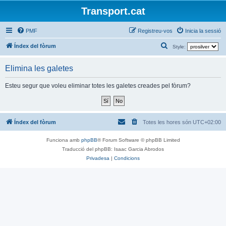
Transport.cat
PMF
Registreu-vos
Inicia la sessió
C
Índex del fòrum
Style:
e
Elimina les galetes
r
c
Esteu segur que voleu eliminar totes les galetes creades pel fòrum?
a
Índex del fòrum
Totes les hores són
UTC+02:00
Funciona amb
phpBB
® Forum Software © phpBB Limited
Traducció del phpBB: Isaac Garcia Abrodos
Privadesa
|
Condicions