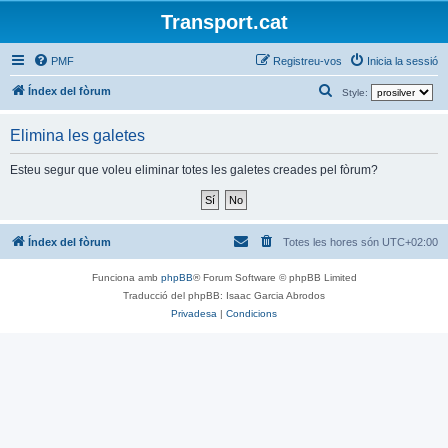
Transport.cat
PMF
Registreu-vos
Inicia la sessió
C
Índex del fòrum
Style:
e
Elimina les galetes
r
c
Esteu segur que voleu eliminar totes les galetes creades pel fòrum?
a
Índex del fòrum
Totes les hores són
UTC+02:00
Funciona amb
phpBB
® Forum Software © phpBB Limited
Traducció del phpBB: Isaac Garcia Abrodos
Privadesa
|
Condicions