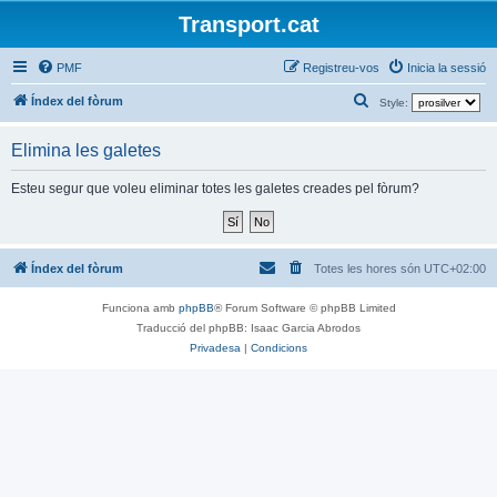
Transport.cat
PMF
Registreu-vos
Inicia la sessió
C
Índex del fòrum
Style:
e
Elimina les galetes
r
c
Esteu segur que voleu eliminar totes les galetes creades pel fòrum?
a
Índex del fòrum
Totes les hores són
UTC+02:00
Funciona amb
phpBB
® Forum Software © phpBB Limited
Traducció del phpBB: Isaac Garcia Abrodos
Privadesa
|
Condicions