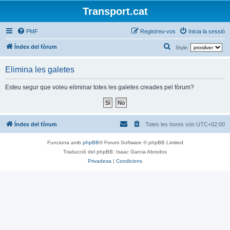
Transport.cat
PMF
Registreu-vos
Inicia la sessió
C
Índex del fòrum
Style:
e
Elimina les galetes
r
c
Esteu segur que voleu eliminar totes les galetes creades pel fòrum?
a
Índex del fòrum
Totes les hores són
UTC+02:00
Funciona amb
phpBB
® Forum Software © phpBB Limited
Traducció del phpBB: Isaac Garcia Abrodos
Privadesa
|
Condicions