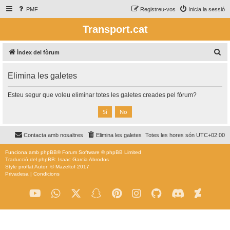
PMF
Registreu-vos
Inicia la sessió
Transport.cat
C
Índex del fòrum
e
Elimina les galetes
r
c
Esteu segur que voleu eliminar totes les galetes creades pel fòrum?
a
Contacta amb nosaltres
Elimina les galetes
Totes les hores són
UTC+02:00
Funciona amb
phpBB
® Forum Software © phpBB Limited
Traducció del phpBB: Isaac Garcia Abrodos
Style
proflat
Autor: ©
Mazeltof
2017
Privadesa
|
Condicions