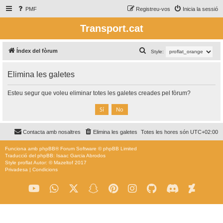
PMF
Registreu-vos
Inicia la sessió
Transport.cat
C
Índex del fòrum
Style:
e
Elimina les galetes
r
c
Esteu segur que voleu eliminar totes les galetes creades pel fòrum?
a
Contacta amb nosaltres
Elimina les galetes
Totes les hores són
UTC+02:00
Funciona amb
phpBB
® Forum Software © phpBB Limited
Traducció del phpBB: Isaac Garcia Abrodos
Style
proflat
Autor: ©
Mazeltof
2017
Privadesa
|
Condicions