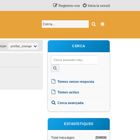
Registreu-vos
Inicia la sessió
Cerca
Cerca avançada
CERCA
Style:
Temes sense resposta
Temes actius
Cerca avançada
ESTADÍSTIQUES
Total missatges
259606