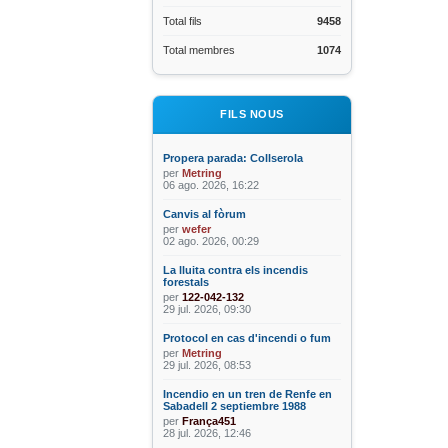
Total fils
9458
Total membres
1074
FILS NOUS
Propera parada: Collserola
per
Metring
06 ago. 2026, 16:22
Canvis al fòrum
per
wefer
02 ago. 2026, 00:29
La lluita contra els incendis
forestals
per
122-042-132
29 jul. 2026, 09:30
Protocol en cas d'incendi o fum
per
Metring
29 jul. 2026, 08:53
Incendio en un tren de Renfe en
Sabadell 2 septiembre 1988
per
França451
28 jul. 2026, 12:46