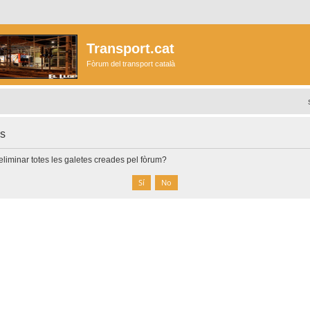
Transport.cat
Fòrum del transport català
es
liminar totes les galetes creades pel fòrum?