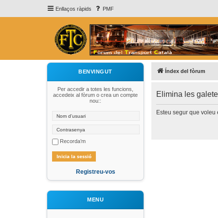
Enllaços ràpids
PMF
Índex del fòrum
BENVINGUT
Per accedir a totes les funcions,
Elimina les galet
accedeix al fòrum o crea un compte
nou::
Esteu segur que voleu e
Recorda’m
Registreu-vos
MENU